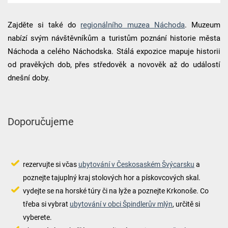
Zajděte si také do
regionálního muzea Náchoda
. Muzeum
nabízí svým návštěvníkům a turistům poznání historie města
Náchoda a celého Náchodska. Stálá expozice mapuje historii
od pravěkých dob, přes středověk a novověk až do událostí
dnešní doby.
Doporučujeme
rezervujte si včas
ubytování v Českosaském Švýcarsku
a
poznejte tajuplný kraj stolových hor a pískovcových skal.
vydejte se na horské túry či na lyže a poznejte Krkonoše. Co
třeba si vybrat
ubytování v obci Špindlerův mlýn
, určitě si
vyberete.