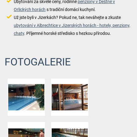
Ubytování za skvělé ceny, rodinné
penziony v Deštné v
Orlických horách
s tradiční domácí kuchyní.
Už jste byli v Jizerkách? Pokud ne, tak neváhejte a zkuste
ubytování v Albrechtice v Jizerských horách - hotely, penziony,
chaty
. Příjemné horské středisko s hezkou přírodou.
FOTOGALERIE