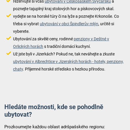
rezervujte si včas
ubytování v Českosaském Švýcarsku
a
poznejte tajuplný kraj stolových hor a pískovcových skal.
vydejte se na horské túry či na lyže a poznejte Krkonoše. Co
třeba si vybrat
ubytování v obci Špindlerův mlýn
, určitě si
vyberete.
Ubytování za skvělé ceny, rodinné
penziony v Deštné v
Orlických horách
s tradiční domácí kuchyní.
Už jste byli v Jizerkách? Pokud ne, tak neváhejte a zkuste
ubytování v Albrechtice v Jizerských horách - hotely, penziony,
chaty
. Příjemné horské středisko s hezkou přírodou.
Hledáte možnosti, kde se pohodlně
ubytovat?
Prozkoumejte každou oblast adršpašského regionu: