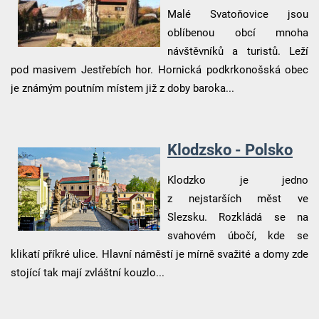
Malé Svatoňovice jsou
oblíbenou obcí mnoha
návštěvníků a turistů. Leží
pod masivem Jestřebích hor. Hornická podkrkonošská obec
je známým poutním místem již z doby baroka...
Klodzsko - Polsko
Klodzko je jedno
z nejstarších měst ve
Slezsku. Rozkládá se na
svahovém úbočí, kde se
klikatí příkré ulice. Hlavní náměstí je mírně svažité a domy zde
stojící tak mají zvláštní kouzlo...