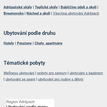
Adršpašské skály
|
Teplické skály
|
Babiččino údolí a okolí
|
Broumovsko
|
Náchod a okolí
|
Všechna ubytování Adršpach
Ubytování podle druhu
Hotely
|
Penziony
|
Chaty, apartmány
Tématické pobyty
Wellness ubytování
|
pobyty pro seniory
|
ubytování s bazénem
|
ubytování se psem
|
ubytování pro rodiny s dětmi