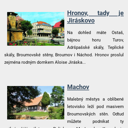
Hronov, tady je
Jiráskovo
Na dohled máte Ostaš,
bájnou horu Turov,
Adršpašské skály, Teplické
skály, Broumovské stěny, Broumov i Náchod. Hronov proslul
zejména rodným domkem Aloise Jiráska...
Machov
Malebný městys a oblíbené
letovisko leží pod masivem
Broumovských stěn. Odtud
můžete podnikat ty