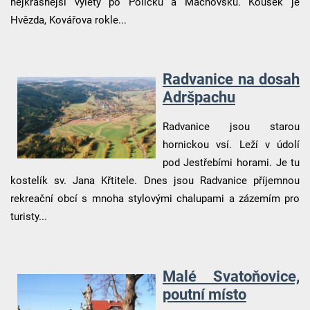
nejkrásnější výlety po Policku a Machovsku. Kousek je
Hvězda, Kovářova rokle...
Radvanice na dosah
Adršpachu
Radvanice jsou starou
hornickou vsí. Leží v údolí
pod Jestřebími horami. Je tu
kostelík sv. Jana Křtitele. Dnes jsou Radvanice příjemnou
rekreační obcí s mnoha stylovými chalupami a zázemím pro
turisty...
Malé Svatoňovice,
poutní místo