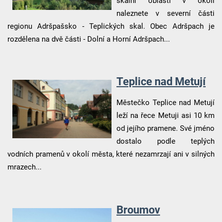
skalní oblasti v okolí
naleznete v severní části
regionu Adršpašsko - Teplických skal. Obec Adršpach je
rozdělena na dvě části - Dolní a Horní Adršpach...
Teplice nad Metují
Městečko Teplice nad Metují
leží na řece Metuji asi 10 km
od jejího pramene. Své jméno
dostalo podle teplých
vodních pramenů v okolí města, které nezamrzají ani v silných
mrazech...
Broumov