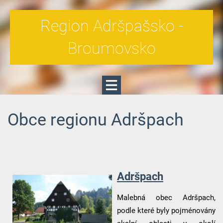
Region Adršpašsko -
Broumovsko
Obce regionu Adršpach
Adršpach
Malebná obec Adršpach,
podle které byly pojménovány