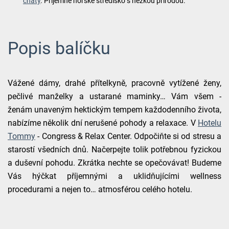
chaty
. Příjemné horské středisko s hezkou přírodou.
Popis balíčku
Vážené dámy, drahé přítelkyně, pracovně vytížené ženy,
pečlivé manželky a ustarané maminky… Vám všem -
ženám unaveným hektickým tempem každodenního života,
nabízíme několik dní nerušené pohody a relaxace. V
Hotelu
Tommy
- Congress & Relax Center. Odpočiňte si od stresu a
starostí všedních dnů. Načerpejte tolik potřebnou fyzickou
a duševní pohodu. Zkrátka nechte se opečovávat! Budeme
Vás hýčkat příjemnými a uklidňujícími wellness
procedurami a nejen to… atmosférou celého hotelu.