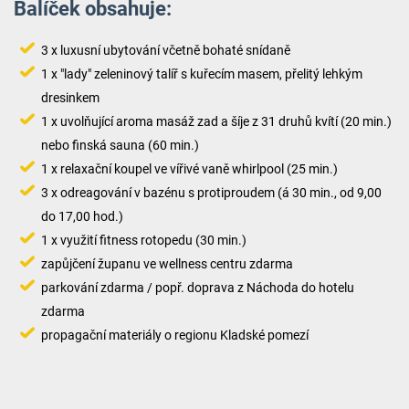
Balíček obsahuje:
3 x luxusní ubytování včetně bohaté snídaně
1 x "lady" zeleninový talíř s kuřecím masem, přelitý lehkým
dresinkem
1 x uvolňující aroma masáž zad a šíje z 31 druhů kvítí (20 min.)
nebo finská sauna (60 min.)
1 x relaxační koupel ve vířivé vaně whirlpool (25 min.)
3 x odreagování v bazénu s protiproudem (á 30 min., od 9,00
do 17,00 hod.)
1 x využití fitness rotopedu (30 min.)
zapůjčení županu ve wellness centru zdarma
parkování zdarma / popř. doprava z Náchoda do hotelu
zdarma
propagační materiály o regionu Kladské pomezí