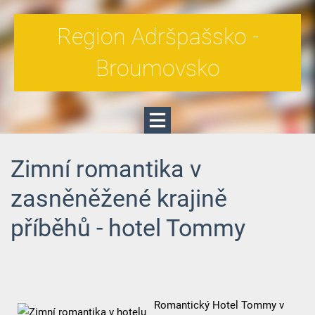
Region Adršpašsko -
Broumovsko
Zimní romantika v
zasněněžené krajině
příběhů - hotel Tommy
Romantický Hotel Tommy v