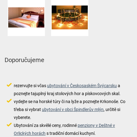
Doporučujeme
rezervujte si včas
ubytování v Českosaském Švýcarsku
a
poznejte tajuplný kraj stolových hor a pískovcových skal.
vydejte se na horské túry či na lyže a poznejte Krkonoše. Co
třeba si vybrat
ubytování v obci Špindlerův mlýn
, určitě si
vyberete.
Ubytování za skvělé ceny, rodinné
penziony v Deštné v
Orlických horách
s tradiční domácí kuchyní.