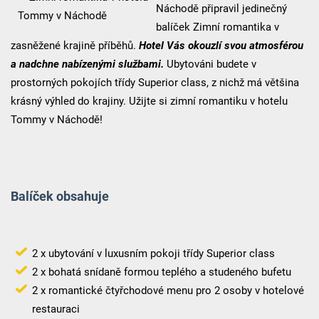
Náchodě připravil jedinečný
balíček Zimní romantika v
zasněžené krajině příběhů.
Hotel Vás okouzlí svou atmosférou
a nadchne nabízenými službami.
Ubytováni budete v
prostorných pokojích třídy Superior class, z nichž má většina
krásný výhled do krajiny. Užijte si zimní romantiku v hotelu
Tommy v Náchodě!
Balíček obsahuje
2 x ubytování v luxusním pokoji třídy Superior class
2 x bohatá snídaně formou teplého a studeného bufetu
2 x romantické čtyřchodové menu pro 2 osoby v hotelové
restauraci