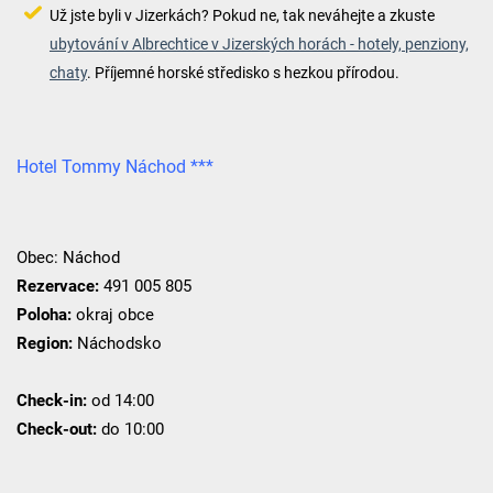
Už jste byli v Jizerkách? Pokud ne, tak neváhejte a zkuste
ubytování v Albrechtice v Jizerských horách - hotely, penziony,
chaty
. Příjemné horské středisko s hezkou přírodou.
Hotel Tommy Náchod ***
Obec: Náchod
Rezervace:
491 005 805
Poloha:
okraj obce
Region:
Náchodsko
Check-in:
od 14:00
Check-out:
do 10:00