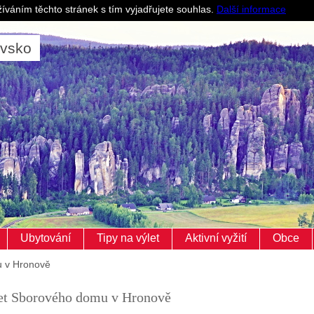
Pro ubytovatele
íváním těchto stránek s tím vyjadřujete souhlas.
Další informace
ovsko
Ubytování
Tipy na výlet
Aktivní vyžití
Obce
u v Hronově
let Sborového domu v Hronově