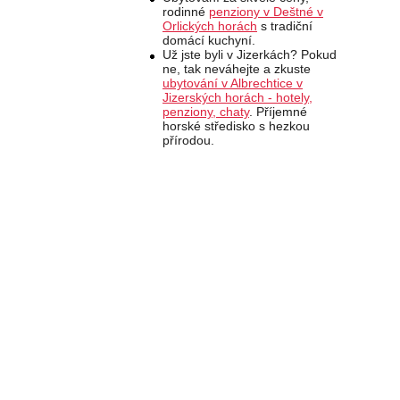
rodinné
penziony v Deštné v
Orlických horách
s tradiční
domácí kuchyní.
Už jste byli v Jizerkách? Pokud
ne, tak neváhejte a zkuste
ubytování v Albrechtice v
Jizerských horách - hotely,
penziony, chaty
. Příjemné
horské středisko s hezkou
přírodou.