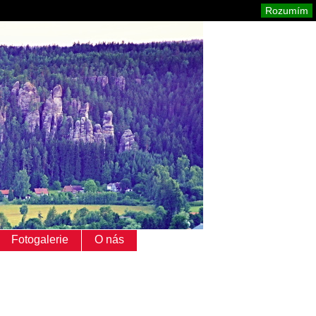
Adršpach
Mapa stránek
Tisk
Rozumím
Fotogalerie
O nás