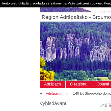
Tento web ukládá v souladu se zákony na Vaše zařízení cookies. Použ
Region Adršpašsko - Broum
Adršpach
O regionu
Oblasti
Adršpach
140 let Sborového dom
Vyhledávání
140 