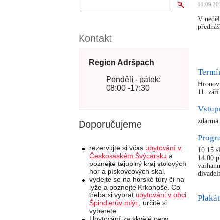
11.09.20
V neděl
přednáš
Kontakt
Region Adršpach
Termí
Pondělí - pátek:
Hronov
08:00 -17:30
11. zář
Vstup
zdarma
Doporučujeme
Prog
rezervujte si včas
ubytování v
10:15 s
Českosaském Švýcarsku
a
14:00 p
poznejte tajuplný kraj stolových
varhann
hor a pískovcových skal.
divadel
vydejte se na horské túry či na
lyže a poznejte Krkonoše. Co
třeba si vybrat
ubytování v obci
Plakát
Špindlerův mlýn
, určitě si
vyberete.
Ubytování za skvělé ceny,