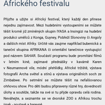
Afrického festivalu
Přijďte a užijte si Africký festival, který každý den přinese
nejednu zajímavost. Mezi hudebními vystoupeními se můžete
těšit kromě již zmíněných skupin IYASA a Insingizi na hudební
produkci umělců z Konga, Guyney, Pobřeží Slonoviny či Angoly
a dalších míst Afriky. Určitě vás zaujme například bubenická a
taneční skupina AFRIKANA či orientální tanečnice vystupující
pod názvem SAHAR. Součástí programu bude promítání filmů
v letním kině, zajímavé přednášky v kavárně Karen
v Neumannově vile, módní přehlídky, Africké tržiště, výstava
fotografií Archa světel a stínů a výstava originálních soch ze
Zimbabwe. Po setmění se můžete těšit na nefalšovanou
ohňovou show. Pro děti budou připraveny různé hry, dovedností
úlohy a soutěže, takže na své si tu přijde opravdu celá rodina.
Neváhejte, a seznamte se ve dvorské ZOO s Afrikou trochu
jinak - poutavě a barevně.