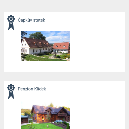
Čapkův statek
Penzion Klídek