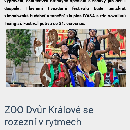
vyprávění, ochutnávek afrických specialit a zábavy pro děti i
dospělé. Hlavními hvězdami festivalu bude tentokrát
zimbabwská hudební a taneční skupina IYASA a trio vokalistů
Insingizi. Festival potrvá do 31. července.
ZOO Dvůr Králové se
rozezní v rytmech