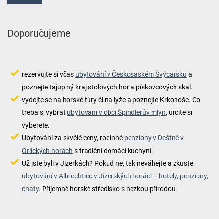
Doporučujeme
rezervujte si včas
ubytování v Českosaském Švýcarsku
a
poznejte tajuplný kraj stolových hor a pískovcových skal.
vydejte se na horské túry či na lyže a poznejte Krkonoše. Co
třeba si vybrat
ubytování v obci Špindlerův mlýn
, určitě si
vyberete.
Ubytování za skvělé ceny, rodinné
penziony v Deštné v
Orlických horách
s tradiční domácí kuchyní.
Už jste byli v Jizerkách? Pokud ne, tak neváhejte a zkuste
ubytování v Albrechtice v Jizerských horách - hotely, penziony,
chaty
. Příjemné horské středisko s hezkou přírodou.