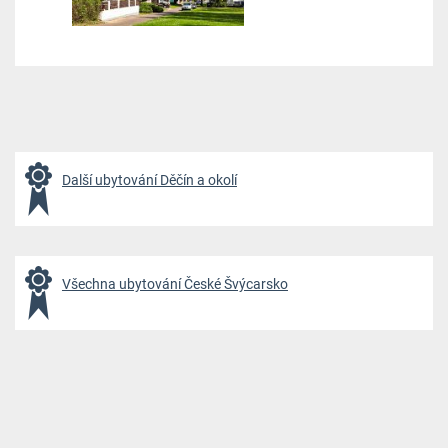
Další ubytování Děčín a okolí
Všechna ubytování České Švýcarsko