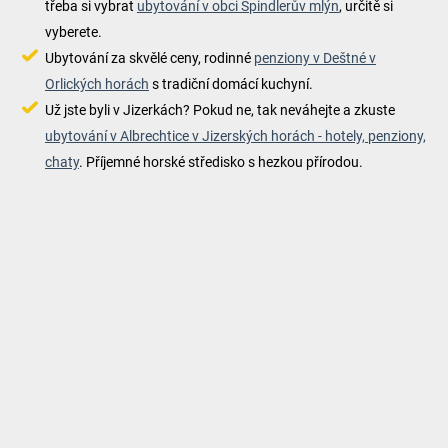
třeba si vybrat
ubytování v obci Špindlerův mlýn
, určitě si
vyberete.
Ubytování za skvělé ceny, rodinné
penziony v Deštné v
Orlických horách
s tradiční domácí kuchyní.
Už jste byli v Jizerkách? Pokud ne, tak neváhejte a zkuste
ubytování v Albrechtice v Jizerských horách - hotely, penziony,
chaty
. Příjemné horské středisko s hezkou přírodou.