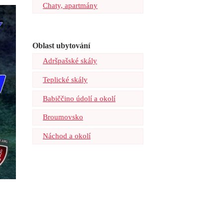
Chaty, apartmány
Oblast ubytování
Adršpašské skály
Teplické skály
Babiččino údolí a okolí
Broumovsko
Náchod a okolí