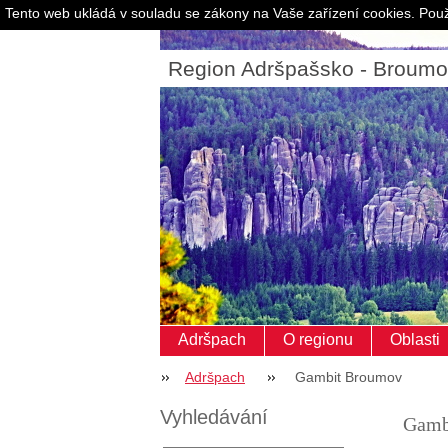
Tento web ukládá v souladu se zákony na Vaše zařízení cookies. Použ
Region Adršpašsko - Broum
Adršpach
O regionu
Oblasti
Adršpach
Gambit Broumov
Vyhledávání
Gamb