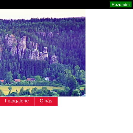
Adršpach
Mapa stránek
Tisk
Rozumím
Fotogalerie
O nás