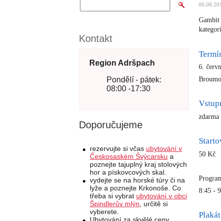
06.06.20
Gambit 
kategor
Kontakt
Termí
Region Adršpach
6. červ
Broum
Pondělí - pátek:
08:00 -17:30
Vstup
zdarma 
Doporučujeme
Start
rezervujte si včas
ubytování v
50 Kč
Českosaském Švýcarsku
a
poznejte tajuplný kraj stolových
hor a pískovcových skal.
Progra
vydejte se na horské túry či na
lyže a poznejte Krkonoše. Co
8:45 - 
třeba si vybrat
ubytování v obci
Špindlerův mlýn
, určitě si
vyberete.
Plakát
Ubytování za skvělé ceny,