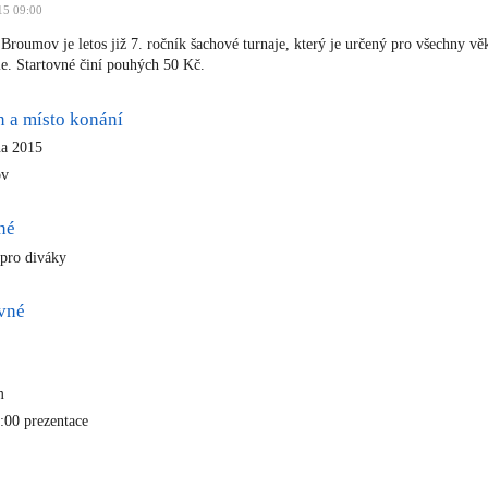
15 09:00
Broumov je letos již 7. ročník šachové turnaje, který je určený pro všechny vě
ie. Startovné činí pouhých 50 Kč.
n a místo konání
na 2015
ov
né
pro diváky
ovné
m
9:00 prezentace