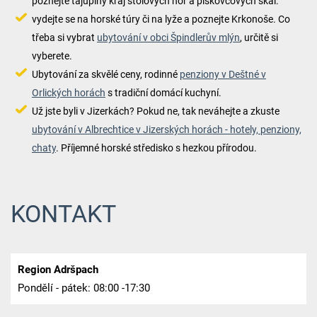
poznejte tajuplný kraj stolových hor a pískovcových skal.
vydejte se na horské túry či na lyže a poznejte Krkonoše. Co
třeba si vybrat
ubytování v obci Špindlerův mlýn
, určitě si
vyberete.
Ubytování za skvělé ceny, rodinné
penziony v Deštné v
Orlických horách
s tradiční domácí kuchyní.
Už jste byli v Jizerkách? Pokud ne, tak neváhejte a zkuste
ubytování v Albrechtice v Jizerských horách - hotely, penziony,
chaty
. Příjemné horské středisko s hezkou přírodou.
KONTAKT
Region Adršpach
Pondělí - pátek: 08:00 -17:30