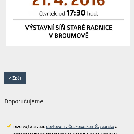
« Zpět
Doporučujeme
rezervujte si včas
ubytování v Českosaském Švýcarsku
a