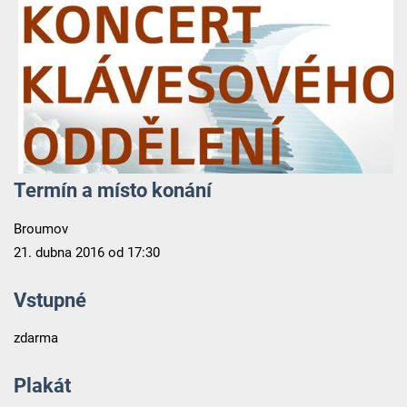
Termín a místo konání
Broumov
21. dubna 2016 od 17:30
Vstupné
zdarma
Plakát