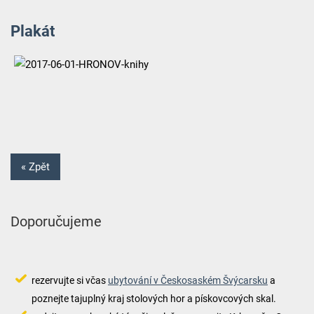
Plakát
« Zpět
Doporučujeme
rezervujte si včas
ubytování v Českosaském Švýcarsku
a
poznejte tajuplný kraj stolových hor a pískovcových skal.