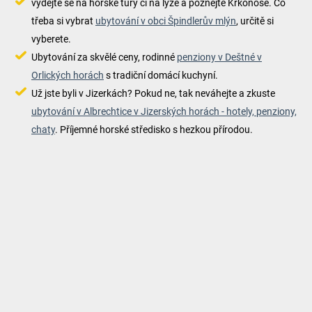
vydejte se na horské túry či na lyže a poznejte Krkonoše. Co
třeba si vybrat
ubytování v obci Špindlerův mlýn
, určitě si
vyberete.
Ubytování za skvělé ceny, rodinné
penziony v Deštné v
Orlických horách
s tradiční domácí kuchyní.
Už jste byli v Jizerkách? Pokud ne, tak neváhejte a zkuste
ubytování v Albrechtice v Jizerských horách - hotely, penziony,
chaty
. Příjemné horské středisko s hezkou přírodou.