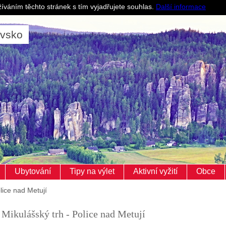
Pro ubytovatele
íváním těchto stránek s tím vyjadřujete souhlas.
Další informace
ovsko
Ubytování
Tipy na výlet
Aktivní vyžití
Obce
lice nad Metují
Mikulášský trh - Police nad Metují