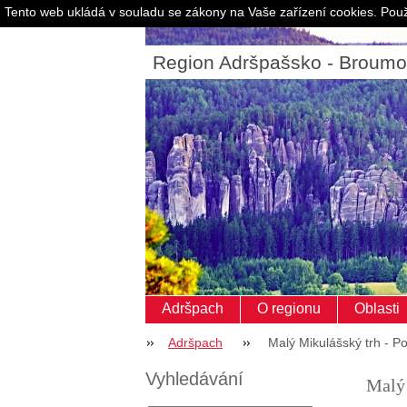
Tento web ukládá v souladu se zákony na Vaše zařízení cookies. Použ
Region Adršpašsko - Broum
Adršpach
O regionu
Oblasti
Adršpach
Malý Mikulášský trh - Po
Vyhledávání
Malý 