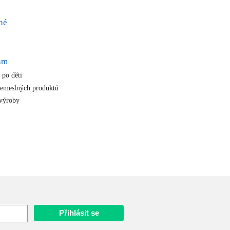
né
am
 po děti
řemeslných produktů
výroby