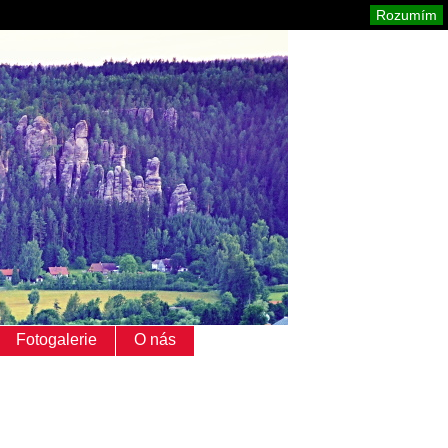
Adršpach
Mapa stránek
Tisk
Rozumím
Fotogalerie
O nás