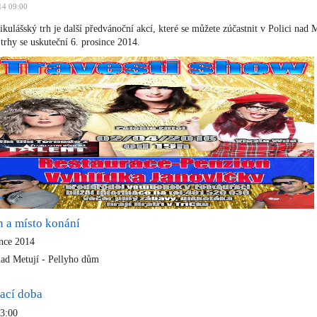
14 09:00
kulášský trh je další předvánoční akcí, které se můžete zúčastnit v Polici nad M
 trhy se uskuteční 6. prosince 2014.
n a místo konání
ince 2014
nad Metují - Pellyho dům
ací doba
13:00