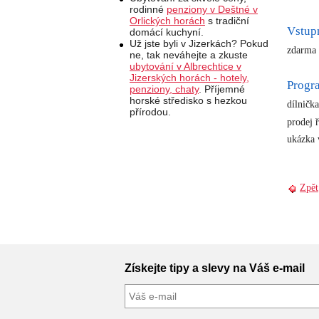
rodinné
penziony v Deštné v
Orlických horách
s tradiční
Vstup
domácí kuchyní.
Už jste byli v Jizerkách? Pokud
zdarma
ne, tak neváhejte a zkuste
ubytování v Albrechtice v
Jizerských horách - hotely,
Progr
penziony, chaty
. Příjemné
horské středisko s hezkou
dílnička
přírodou.
prodej 
ukázka 
Zpět
Získejte tipy a slevy na Váš e-mail