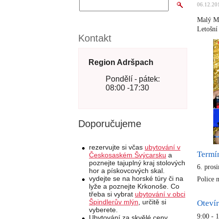
06.12.20
Malý Mi
Letošní
Kontakt
Region Adršpach
Pondělí - pátek:
08:00 -17:30
Doporučujeme
rezervujte si včas
ubytování v
Termí
Českosaském Švýcarsku
a
poznejte tajuplný kraj stolových
6. pros
hor a pískovcových skal.
vydejte se na horské túry či na
Police 
lyže a poznejte Krkonoše. Co
třeba si vybrat
ubytování v obci
Špindlerův mlýn
, určitě si
Otevír
vyberete.
9:00 - 
Ubytování za skvělé ceny,