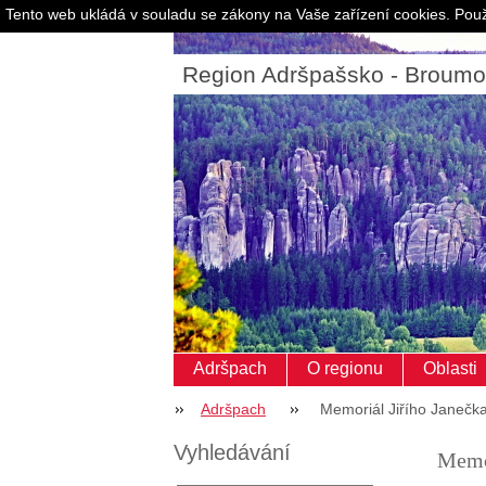
Tento web ukládá v souladu se zákony na Vaše zařízení cookies. Použ
Region Adršpašsko - Broum
Adršpach
O regionu
Oblasti
Adršpach
Memoriál Jiřího Janečk
Vyhledávání
Memor