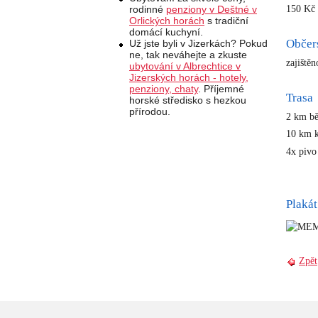
150 Kč 
rodinné
penziony v Deštné v
Orlických horách
s tradiční
domácí kuchyní.
Občer
Už jste byli v Jizerkách? Pokud
ne, tak neváhejte a zkuste
zajiště
ubytování v Albrechtice v
Jizerských horách - hotely,
penziony, chaty
. Příjemné
Trasa
horské středisko s hezkou
přírodou.
2 km b
10 km 
4x piv
Plakát
Zpět