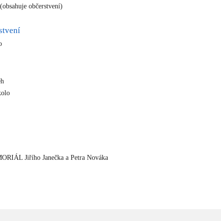
(obsahuje občerstvení)
stvení
no
ěh
kolo
o