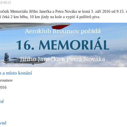
16 09:15
 ročník Memoriálu Jiřího Janečka a Petra Nováka se koná 3. září 2016 od 9:15. 
cí čeká 2 km běhu, 10 km jízdy na kole a vypití 4 pullitrů piva.
n a místo konání
 Broumov
 2016
né
ovné