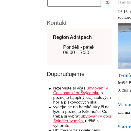
03.09.20
Již 16.
soutěží
Kontakt
Region Adršpach
Pondělí - pátek:
08:00 -17:30
Doporučujeme
Termí
letiště
rezervujte si včas
ubytování v
3. září
Českosaském Švýcarsku
a
poznejte tajuplný kraj stolových
hor a pískovcových skal.
Vstup
vydejte se na horské túry či na
lyže a poznejte Krkonoše. Co
zdarma
třeba si vybrat
ubytování v obci
Špindlerův mlýn
, určitě si
vyberete.
Start
Ubytování za skvělé ceny,