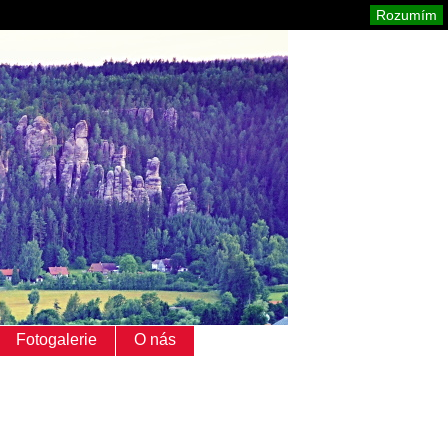
Adršpach
Mapa stránek
Tisk
Rozumím
Fotogalerie
O nás