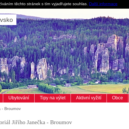
Pro ubytovatele
íváním těchto stránek s tím vyjadřujete souhlas.
Další informace
ovsko
Ubytování
Tipy na výlet
Aktivní vyžití
Obce
a - Broumov
iál Jiřího Janečka - Broumov