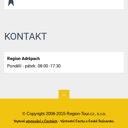
KONTAKT
Region Adršpach
Pondělí - pátek: 08:00 -17:30
© Copyright 2008-2015 Region-Tour.cz, s.r.o.
Stylové
ubytování v Čechách
- Východní Čechy a České Švýcarsko.