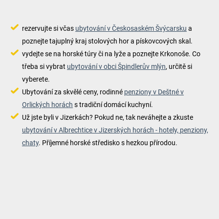
rezervujte si včas
ubytování v Českosaském Švýcarsku
a
poznejte tajuplný kraj stolových hor a pískovcových skal.
vydejte se na horské túry či na lyže a poznejte Krkonoše. Co
třeba si vybrat
ubytování v obci Špindlerův mlýn
, určitě si
vyberete.
Ubytování za skvělé ceny, rodinné
penziony v Deštné v
Orlických horách
s tradiční domácí kuchyní.
Už jste byli v Jizerkách? Pokud ne, tak neváhejte a zkuste
ubytování v Albrechtice v Jizerských horách - hotely, penziony,
chaty
. Příjemné horské středisko s hezkou přírodou.