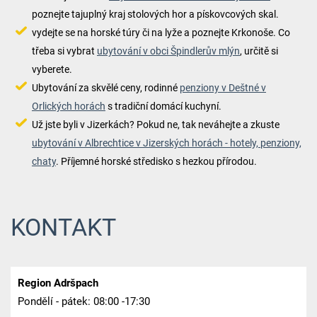
poznejte tajuplný kraj stolových hor a pískovcových skal.
vydejte se na horské túry či na lyže a poznejte Krkonoše. Co
třeba si vybrat
ubytování v obci Špindlerův mlýn
, určitě si
vyberete.
Ubytování za skvělé ceny, rodinné
penziony v Deštné v
Orlických horách
s tradiční domácí kuchyní.
Už jste byli v Jizerkách? Pokud ne, tak neváhejte a zkuste
ubytování v Albrechtice v Jizerských horách - hotely, penziony,
chaty
. Příjemné horské středisko s hezkou přírodou.
KONTAKT
Region Adršpach
Pondělí - pátek: 08:00 -17:30