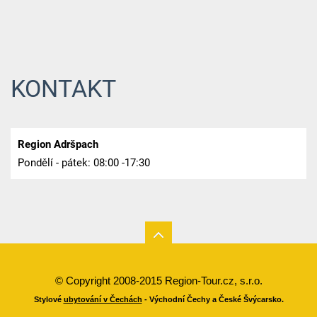
KONTAKT
Region Adršpach
Pondělí - pátek: 08:00 -17:30
© Copyright 2008-2015 Region-Tour.cz, s.r.o.
Stylové
ubytování v Čechách
- Východní Čechy a České Švýcarsko.