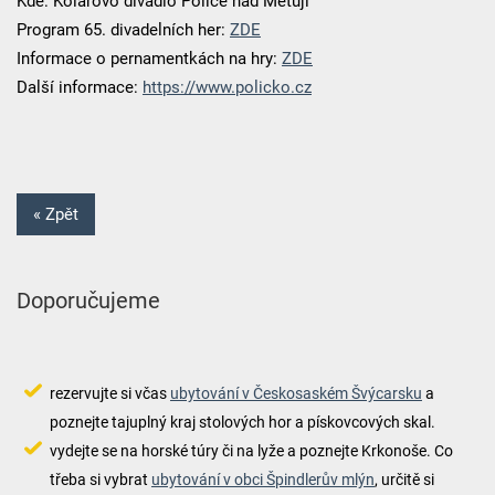
Kde: Kolárovo divadlo Police nad Metují
Program 65. divadelních her:
ZDE
Informace o pernamentkách na hry:
ZDE
Další informace:
https://www.policko.cz
« Zpět
Doporučujeme
rezervujte si včas
ubytování v Českosaském Švýcarsku
a
poznejte tajuplný kraj stolových hor a pískovcových skal.
vydejte se na horské túry či na lyže a poznejte Krkonoše. Co
třeba si vybrat
ubytování v obci Špindlerův mlýn
, určitě si