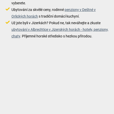
vyberete.
Ubytování za skvělé ceny, rodinné
penziony v Deštné v
Orlických horách
s tradiční domácí kuchyní.
Už jste byli v Jizerkách? Pokud ne, tak neváhejte a zkuste
ubytování v Albrechtice v Jizerských horách - hotely, penziony,
chaty
. Příjemné horské středisko s hezkou přírodou.