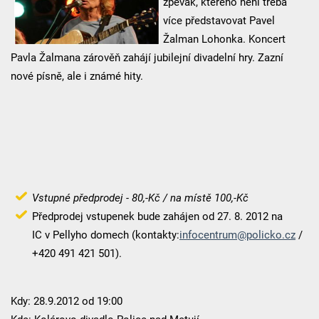
zpěvák, kterého není třeba
více představovat Pavel
Žalman Lohonka. Koncert
Pavla Žalmana zárověň zahájí jubilejní divadelní hry. Zazní
nové písně, ale i známé hity.
Vstupné předprodej - 80,-Kč / na místě 100,-Kč
Předprodej vstupenek bude zahájen od 27. 8. 2012 na
IC v Pellyho domech (kontakty:
infocentrum@policko.cz
/
+420 491 421 501).
Kdy: 28.9.2012 od 19:00