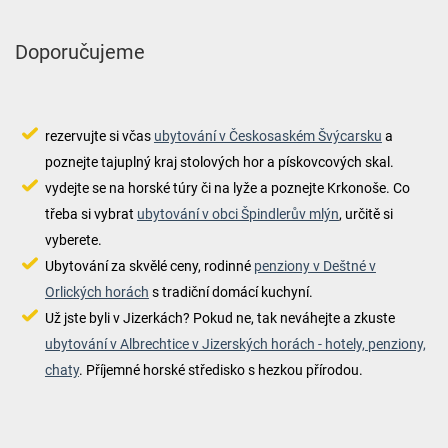
Doporučujeme
rezervujte si včas
ubytování v Českosaském Švýcarsku
a
poznejte tajuplný kraj stolových hor a pískovcových skal.
vydejte se na horské túry či na lyže a poznejte Krkonoše. Co
třeba si vybrat
ubytování v obci Špindlerův mlýn
, určitě si
vyberete.
Ubytování za skvělé ceny, rodinné
penziony v Deštné v
Orlických horách
s tradiční domácí kuchyní.
Už jste byli v Jizerkách? Pokud ne, tak neváhejte a zkuste
ubytování v Albrechtice v Jizerských horách - hotely, penziony,
chaty
. Příjemné horské středisko s hezkou přírodou.