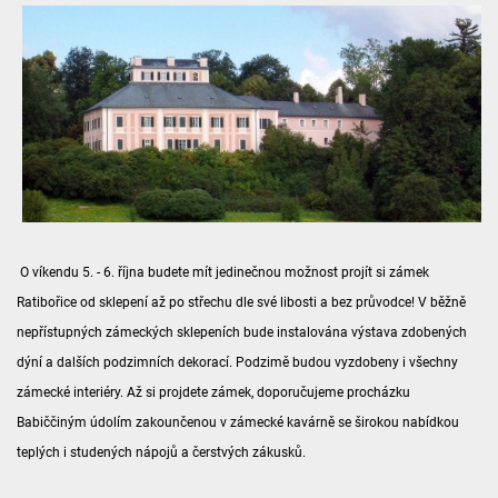
O víkendu 5. - 6. října budete mít jedinečnou možnost projít si zámek
Ratibořice od sklepení až po střechu dle své libosti a bez průvodce! V běžně
nepřístupných zámeckých sklepeních bude instalována výstava zdobených
dýní a dalších podzimních dekorací. Podzimě budou vyzdobeny i všechny
zámecké interiéry. Až si projdete zámek, doporučujeme procházku
Babiččiným údolím zakounčenou v zámecké kavárně se širokou nabídkou
teplých i studených nápojů a čerstvých zákusků.