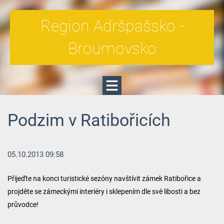
Region Adršpašsko -
Broumovsko
Podzim v Ratibořicích
05.10.2013 09:58
Přijeďte na konci turistické sezóny navštívit zámek Ratibořice a
projděte se zámeckými interiéry i sklepením dle své libosti a bez
průvodce!