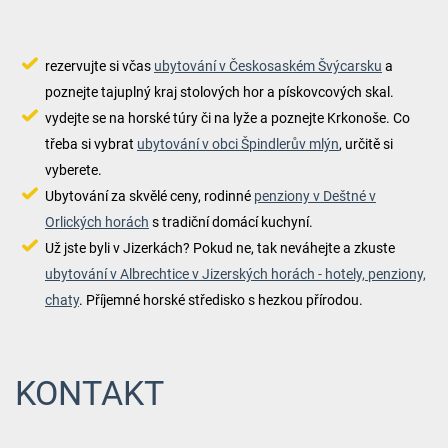
rezervujte si včas
ubytování v Českosaském Švýcarsku
a
poznejte tajuplný kraj stolových hor a pískovcových skal.
vydejte se na horské túry či na lyže a poznejte Krkonoše. Co
třeba si vybrat
ubytování v obci Špindlerův mlýn
, určitě si
vyberete.
Ubytování za skvělé ceny, rodinné
penziony v Deštné v
Orlických horách
s tradiční domácí kuchyní.
Už jste byli v Jizerkách? Pokud ne, tak neváhejte a zkuste
ubytování v Albrechtice v Jizerských horách - hotely, penziony,
chaty
. Příjemné horské středisko s hezkou přírodou.
KONTAKT