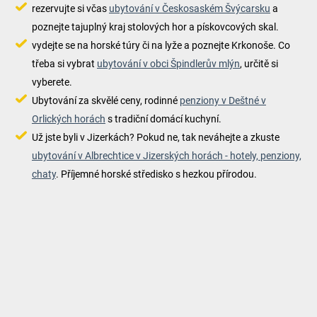
rezervujte si včas
ubytování v Českosaském Švýcarsku
a
poznejte tajuplný kraj stolových hor a pískovcových skal.
vydejte se na horské túry či na lyže a poznejte Krkonoše. Co
třeba si vybrat
ubytování v obci Špindlerův mlýn
, určitě si
vyberete.
Ubytování za skvělé ceny, rodinné
penziony v Deštné v
Orlických horách
s tradiční domácí kuchyní.
Už jste byli v Jizerkách? Pokud ne, tak neváhejte a zkuste
ubytování v Albrechtice v Jizerských horách - hotely, penziony,
chaty
. Příjemné horské středisko s hezkou přírodou.