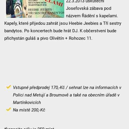
22.3.2013 uskuteční
Josefovská zábava pod
názvem Řádění s kapelami.
Kapely, které přijedou zahrát jsou Heebie Jeebies a Tří sestry
bandytos. Po koncertech bude hrát DJ. K občerstvení bude
přichystán guláš a pivo Olivětín + Rohozec 11.
Vstupné předprodej 170,-Kč / sehnat lze na informacích v
Polici nad Metují a Broumově a také na obecním úřadě v
Martínkovicích
Na místě 200,-Kč