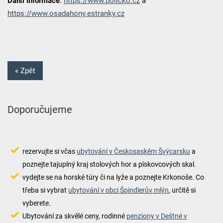
Další informace
:
https://www.policko.cz
a
https://www.osadahony.estranky.cz
« Zpět
Doporučujeme
rezervujte si včas
ubytování v Českosaském Švýcarsku
a
poznejte tajuplný kraj stolových hor a pískovcových skal.
vydejte se na horské túry či na lyže a poznejte Krkonoše. Co
třeba si vybrat
ubytování v obci Špindlerův mlýn
, určitě si
vyberete.
Ubytování za skvělé ceny, rodinné
penziony v Deštné v