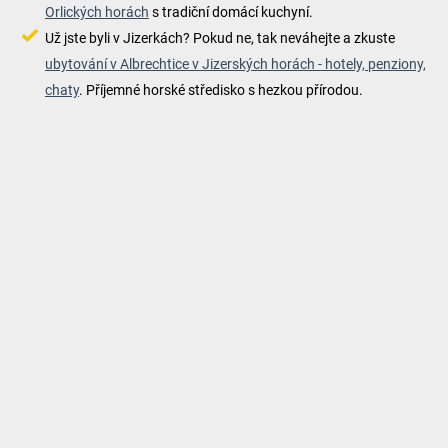
Orlických horách
s tradiční domácí kuchyní.
Už jste byli v Jizerkách? Pokud ne, tak neváhejte a zkuste
ubytování v Albrechtice v Jizerských horách - hotely, penziony,
chaty
. Příjemné horské středisko s hezkou přírodou.