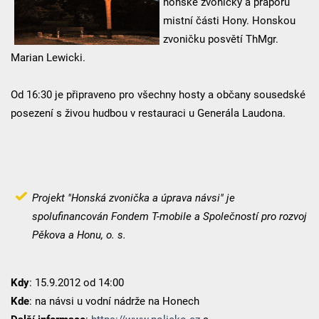
honské zvoničky a praporu
mistní části Hony. Honskou
zvoničku posvětí ThMgr.
Marian Lewicki.
Od 16:30 je připraveno pro všechny hosty a občany sousedské
posezení s živou hudbou v restauraci u Generála Laudona.
Projekt "Honská zvonička a úprava návsi" je
spolufinancován Fondem T-mobile a Společností pro rozvoj
Pěkova a Honu, o. s.
Kdy
: 15.9.2012 od 14:00
Kde
: na návsi u vodní nádrže na Honech