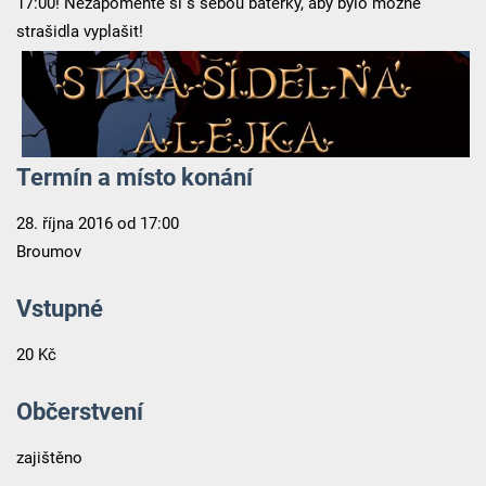
17:00! Nezapomeňte si s sebou baterky, aby bylo možné
strašidla vyplašit!
Termín a místo konání
28. října 2016 od 17:00
Broumov
Vstupné
20 Kč
Občerstvení
zajištěno