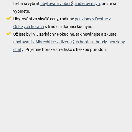
třeba si vybrat
ubytování v obci Špindlerův mlýn
, určitě si
vyberete.
Ubytování za skvělé ceny, rodinné
penziony v Deštné v
Orlických horách
s tradiční domácí kuchyní.
Už jste byli v Jizerkách? Pokud ne, tak neváhejte a zkuste
ubytování v Albrechtice v Jizerských horách - hotely, penziony,
chaty
. Příjemné horské středisko s hezkou přírodou.