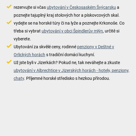
rezervujte si včas
ubytování v Českosaském Švýcarsku
a
poznejte tajuplný kraj stolových hor a pískovcových skal.
vydejte se na horské túry či na lyže a poznejte Krkonoše. Co
třeba si vybrat
ubytování v obci Špindlerův mlýn
, určitě si
vyberete.
Ubytování za skvělé ceny, rodinné
penziony v Deštné v
Orlických horách
s tradiční domácí kuchyní.
Už jste byli v Jizerkách? Pokud ne, tak neváhejte a zkuste
ubytování v Albrechtice v Jizerských horách - hotely, penziony,
chaty
. Příjemné horské středisko s hezkou přírodou.