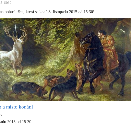
15 15:30
 na bohuslužbu, která se koná 8. listopadu 2015 od 15:30!
n a místo konání
ov
opadu 2015 od 15:30