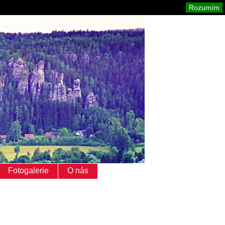
Adršpach
Mapa stránek
Tisk
Rozumím
Fotogalerie
O nás