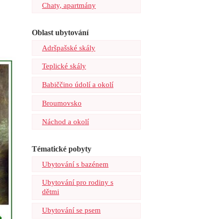
Chaty, apartmány
Oblast ubytování
Adršpašské skály
Teplické skály
Babiččino údolí a okolí
Broumovsko
Náchod a okolí
Tématické pobyty
Ubytování s b
azénem
Ubytování pro rodiny s
dětmi
Ubytování se psem