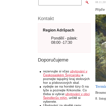
08.11.20
Přijďte
Kontakt
Region Adršpach
Pondělí - pátek:
08:00 -17:30
Doporučujeme
rezervujte si včas
ubytování v
Českosaském Švýcarsku
a
poznejte tajuplný kraj stolových
hor a pískovcových skal.
Termí
vydejte se na horské túry či na
lyže a poznejte Krkonoše. Co
Broum
třeba si vybrat
ubytování v obci
Špindlerův mlýn
, určitě si
8. list
vyberete.
Ubytování za skvělé ceny,