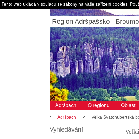
Tento web ukládá v souladu se zákony na Vaše zařízení cookies. Použ
Region Adršpašsko - Broum
Adršpach
O regionu
Oblasti
Adršpach
Velká Svatohubertská b
Vyhledávání
Velká