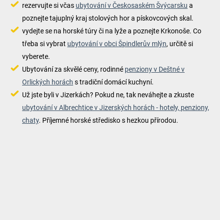
rezervujte si včas
ubytování v Českosaském Švýcarsku
a
poznejte tajuplný kraj stolových hor a pískovcových skal.
vydejte se na horské túry či na lyže a poznejte Krkonoše. Co
třeba si vybrat
ubytování v obci Špindlerův mlýn
, určitě si
vyberete.
Ubytování za skvělé ceny, rodinné
penziony v Deštné v
Orlických horách
s tradiční domácí kuchyní.
Už jste byli v Jizerkách? Pokud ne, tak neváhejte a zkuste
ubytování v Albrechtice v Jizerských horách - hotely, penziony,
chaty
. Příjemné horské středisko s hezkou přírodou.