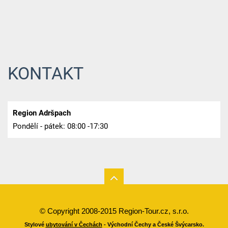
KONTAKT
Region Adršpach
Pondělí - pátek: 08:00 -17:30
© Copyright 2008-2015 Region-Tour.cz, s.r.o.
Stylové
ubytování v Čechách
- Východní Čechy a České Švýcarsko.