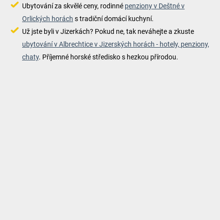
Ubytování za skvělé ceny, rodinné
penziony v Deštné v
Orlických horách
s tradiční domácí kuchyní.
Už jste byli v Jizerkách? Pokud ne, tak neváhejte a zkuste
ubytování v Albrechtice v Jizerských horách - hotely, penziony,
chaty
. Příjemné horské středisko s hezkou přírodou.