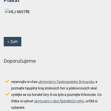
« Zpět
Doporučujeme
rezervujte si včas
ubytování v Českosaském Švýcarsku
a
poznejte tajuplný kraj stolových hor a pískovcových skal.
vydejte se na horské túry či na lyže a poznejte Krkonoše. Co
třeba si vybrat
ubytování v obci Špindlerův mlýn
, určitě si
vyberete.