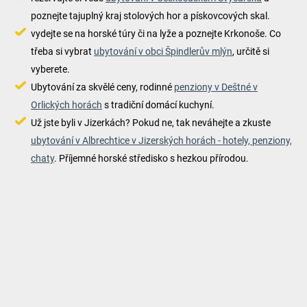
poznejte tajuplný kraj stolových hor a pískovcových skal.
vydejte se na horské túry či na lyže a poznejte Krkonoše. Co
třeba si vybrat
ubytování v obci Špindlerův mlýn
, určitě si
vyberete.
Ubytování za skvělé ceny, rodinné
penziony v Deštné v
Orlických horách
s tradiční domácí kuchyní.
Už jste byli v Jizerkách? Pokud ne, tak neváhejte a zkuste
ubytování v Albrechtice v Jizerských horách - hotely, penziony,
chaty
. Příjemné horské středisko s hezkou přírodou.