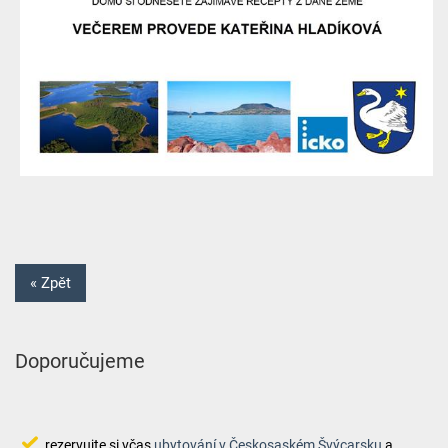
« Zpět
Doporučujeme
rezervujte si včas
ubytování v Českosaském Švýcarsku
a