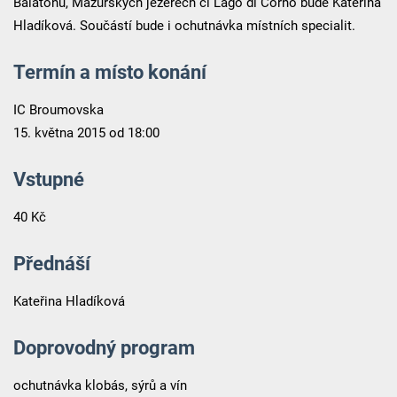
Balatonu, Mazurských jezerech či Lago di Corno bude Kateřina
Hladíková. Součástí bude i ochutnávka místních specialit.
Termín a místo konání
IC Broumovska
15. května 2015 od 18:00
Vstupné
40 Kč
Přednáší
Kateřina Hladíková
Doprovodný program
ochutnávka klobás, sýrů a vín