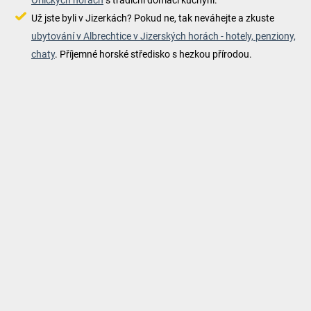
Orlických horách
s tradiční domácí kuchyní.
Už jste byli v Jizerkách? Pokud ne, tak neváhejte a zkuste
ubytování v Albrechtice v Jizerských horách - hotely, penziony,
chaty
. Příjemné horské středisko s hezkou přírodou.