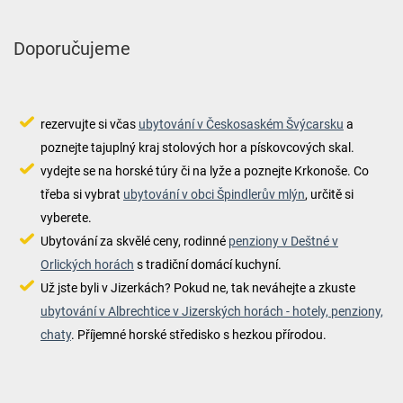
Doporučujeme
rezervujte si včas
ubytování v Českosaském Švýcarsku
a
poznejte tajuplný kraj stolových hor a pískovcových skal.
vydejte se na horské túry či na lyže a poznejte Krkonoše. Co
třeba si vybrat
ubytování v obci Špindlerův mlýn
, určitě si
vyberete.
Ubytování za skvělé ceny, rodinné
penziony v Deštné v
Orlických horách
s tradiční domácí kuchyní.
Už jste byli v Jizerkách? Pokud ne, tak neváhejte a zkuste
ubytování v Albrechtice v Jizerských horách - hotely, penziony,
chaty
. Příjemné horské středisko s hezkou přírodou.