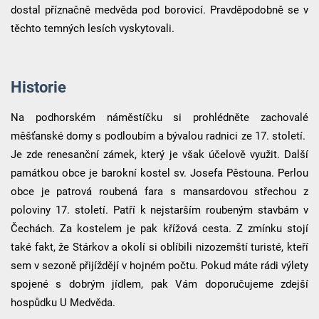
dostal příznačně medvěda pod borovicí. Pravděpodobně se v
těchto temných lesích vyskytovali.
Historie
Na podhorském náměstíčku si prohlédněte zachovalé
měšťanské domy s podloubím a bývalou radnici ze 17. století.
Je zde renesanční zámek, který je však účelově využit. Další
památkou obce je barokní kostel sv. Josefa Pěstouna. Perlou
obce je patrová roubená fara s mansardovou střechou z
poloviny 17. století. Patří k nejstarším roubeným stavbám v
Čechách. Za kostelem je pak křížová cesta. Z zmínku stojí
také fakt, že Stárkov a okolí si oblíbili nizozemští turisté, kteří
sem v sezoně přijíždějí v hojném počtu. Pokud máte rádi výlety
spojené s dobrým jídlem, pak Vám doporučujeme zdejší
hospůdku U Medvěda.