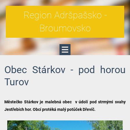
Region Adršpašsko -
Broumovsko
Obec Stárkov - pod horou
Turov
Městečko Stárkov je malebná obec v údolí pod strmými svahy
Jestřebích hor. Obcí protéká malý potůček Dřevíč.