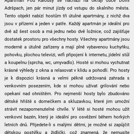
Apartmán Pod Kalousy se nachází na okraji obce Dolní
Adršpach, jen pár minut jízdy od vstupu do skalního města.
Tento objekt nabízí hostům tři útulné apartmány, z nichž dva
jsou v přízemí a jeden v patře. Každý apartmán je ideální pro
dvě až šest osob a má jednu nebo dvě ložnice, což zajišťuje
dostatek prostoru pro všechny hosty. Všechny apartmány jsou
moderně a útulně zařízeny a mají plně vybavenou kuchyňku,
pohovku, plochou televizi, wifi připojení k internetu, jídelní stůl
a koupelnu (sprcha, wc, umyvadlo). Hosté si mohou vychutnat
krásné výhledy z okna a relaxovat v klidu a pohodlí. Pro hosty
je k dispozici krásná a velmi pěkně udržovaná zahrada s
venkovním posezením, kde si mohou užívat grilování nebo
opekaní nad ohništěm. Pro nejmenší hosty bylo zbudováno
dětské hřiště s domečkem a skluzavkou, které jim umožní
strávit nezapomenutelné chvíle. V létě si hosté mohou užít
venkovní bazén, který je ideální pro osvěžení během horkých
letních dnů. Přijedete-li s malými dětmi, je možné si zapůjčit
dětskou postýlku a židlički, což znamená, že nemusíte