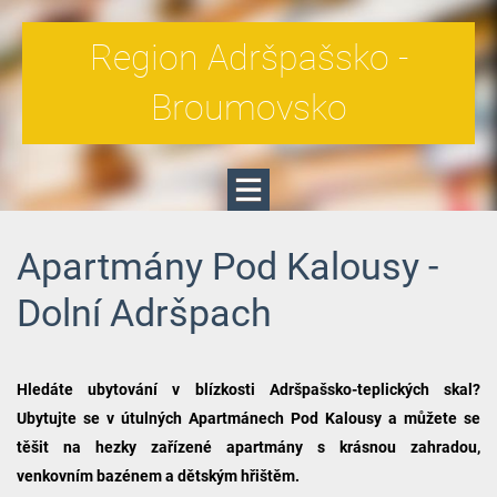
Region Adršpašsko -
Broumovsko
Apartmány Pod Kalousy -
Dolní Adršpach
Hledáte ubytování v blízkosti Adršpašsko-teplických skal?
Ubytujte se v útulných Apartmánech Pod Kalousy a můžete se
těšit na hezky zařízené apartmány s krásnou zahradou,
venkovním bazénem a dětským hřištěm.