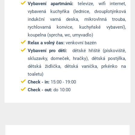
Vybavení apartmánů:
televize, wifi internet,
vybavená kuchyňka (lednice, dvouplotýnková
indukční varná deska, mikrovlnná trouba,
rychlovarná konvice, kuchyňské vybavení),
koupelna (sprcha, wc, umyvadlo)
Relax a volný čas:
venkovní bazén
Vybavení pro děti:
dětské hřiště (pískoviště,
skluzavky, domeček, hračky), dětská postýlka,
dětská židlička, dětská vanička, prkénko na
toaletu)
Check - in:
15:00 - 19:00
Check - out:
do 10:00
Ceník ubytování