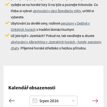
vydejte se na horské túry či na lyže a poznejte Krkonoše. Co
třeba si vybrat
ubytování v obci Špindlerův mlýn
, určitě si
vyberete.
Ubytování za skvělé ceny, rodinné
penziony v Deštné v
Orlických horách
s tradiční domácí kuchyní.
Už jste byli v Jizerkách? Pokud ne, tak neváhejte a zkuste
ubytování v Albrechtice v Jizerských horách - hotely, penziony,
chaty
. Příjemné horské středisko s hezkou přírodou.