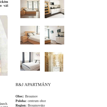
rickém
o váš
R&J APARTMÁNY
Obec:
Broumov
Poloha:
centrum obce
ánech.
Region:
Broumovsko