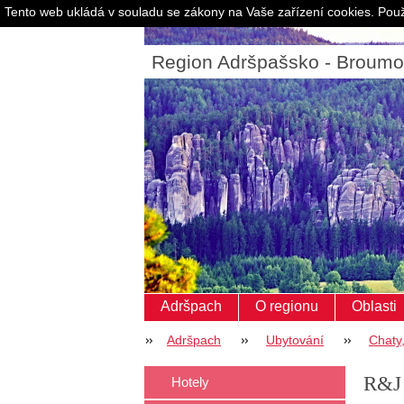
Tento web ukládá v souladu se zákony na Vaše zařízení cookies. Použ
Region Adršpašsko - Broum
Adršpach
O regionu
Oblasti
Adršpach
Ubytování
Chaty
R&J
Hotely