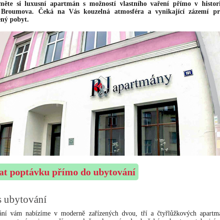
měte si luxusní apartmán s možností vlastního vaření přímo v histo
 Broumova. Čeká na Vás kouzelná atmosféra a vynikající zázemí pr
ený pobyt.
at poptávku přímo do ubytování
s ubytování
ní vám nabízíme v moderně zařízených dvou, tří a čtyřlůžkových apartm