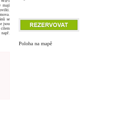
, WIFI
y mají
višti.
umova.
ánů se
e jsou
 cílem
 např.
Poloha na mapě