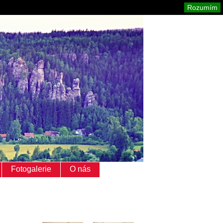
Adršpach
Mapa stránek
Tisk
Rozumím
Fotogalerie
O nás