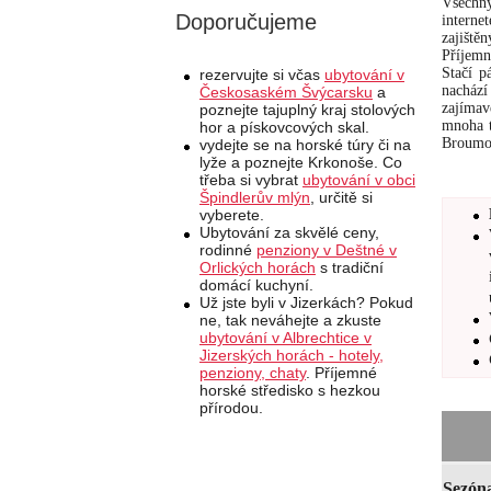
Všechn
Doporučujeme
interne
zajiště
Příjemn
Stačí p
rezervujte si včas
ubytování v
nachází
Českosaském Švýcarsku
a
zajímav
poznejte tajuplný kraj stolových
mnoha t
hor a pískovcových skal.
Broumov
vydejte se na horské túry či na
lyže a poznejte Krkonoše. Co
třeba si vybrat
ubytování v obci
Špindlerův mlýn
, určitě si
vyberete.
Ubytování za skvělé ceny,
rodinné
penziony v Deštné v
Orlických horách
s tradiční
domácí kuchyní.
Už jste byli v Jizerkách? Pokud
ne, tak neváhejte a zkuste
ubytování v Albrechtice v
Jizerských horách - hotely,
penziony, chaty
. Příjemné
horské středisko s hezkou
přírodou.
Sezón