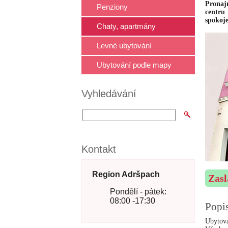
Pronaj
Penziony
centru
spokoj
Chaty, apartmány
Levné ubytování
Ubytování podle mapy
Vyhledávání
Kontakt
Region Adršpach
Zasl
Pondělí - pátek:
08:00 -17:30
Popi
Ubytová