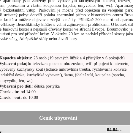
y apartmány jsou zařízeny plně vybaveným kuchyňským koutem, televizí
tem, posezením a vlastní koupelnou (srpcha, umyvadlo, fén, wc). Apartmán
ný bezkotanktní vstup. Parkování je možné před objektem na veřejném parko
ě strávený pobyt dotváří poloha apartmánů přímo v historickém centru Bro
ár kroků a můžete objevovat zdejší památky. Přibližně 200 metrů od apartm
 věhlasný Benediktinský klášter s velmi zajímavými prohlídkami. O kousek dál
é barkovní kostel a nejstarší dřevěný kostel ve střední Evropě. Broumovsko je
uristů pro své přírodní krásy. V okruhu 20 km se nachází přírodní skosty jako
ské stěny, Adršpašské skály nebo Javoří hory.
Kapacita objektu:
23 osob (19 pevných lůžek a 4 přistýlky v 6 pokojích)
Vybavení pokojů:
televize s plochou obrazovkou, wifi připojení k internetu,
vybavený kuchyňský kout (lednice mikrovlnná trouba, rychlovarná konvice,
indukční deska, kuchyňské vybavení), šatna, jídelní stůl, koupelna (sprcha,
umyvydlo, fén, wc)
Vybavení pro děti:
dětská postýlka
Check - in:
od 14:00
Check - out:
do 10:00
Ceník ubytování
04.04. -
a: