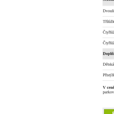
Dvoulů
Třílůž
Čtyřlů
Čtyřlů
Doplň
Dětská
Přistýl
V cen
parková