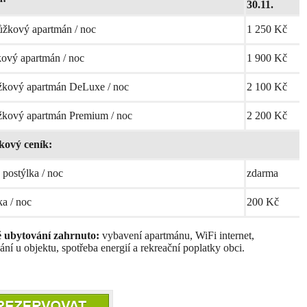
30.11.
žkový apartmán / noc
1 250 Kč
kový apartmán / noc
1 900 Kč
žkový apartmán DeLuxe / noc
2 100 Kč
žkový apartmán Premium / noc
2 200 Kč
kový ceník:
 postýlka / noc
zdarma
ka / noc
200 Kč
ě ubytování zahrnuto:
vybavení apartmánu, WiFi internet,
ní u objektu, spotřeba energií a rekreační poplatky obci.