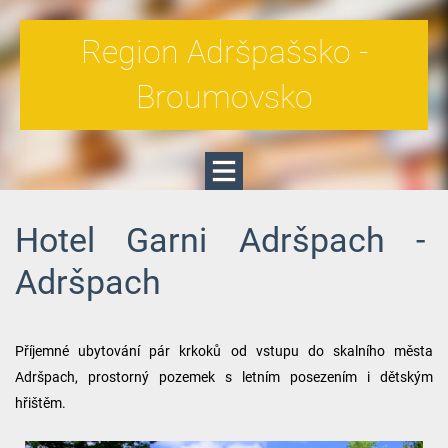
Region Adršpašsko -
Broumovsko
Hotel Garni Adršpach -
Adršpach
Příjemné ubytování pár krkoků od vstupu do skalního města
Adršpach, prostorný pozemek s letním posezením i dětským
hřištěm.