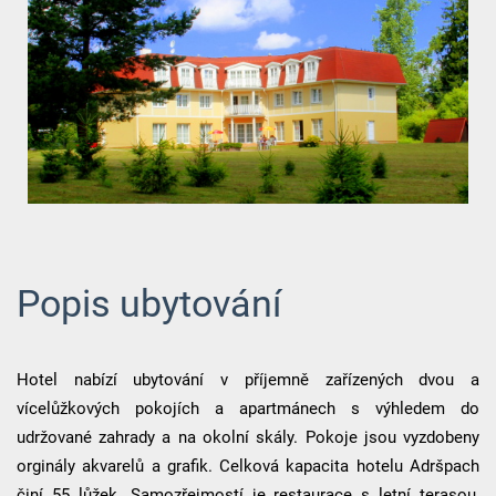
Popis ubytování
Hotel nabízí ubytování v příjemně zařízených dvou a
vícelůžkových pokojích a apartmánech s výhledem do
udržované zahrady a na okolní skály. Pokoje jsou vyzdobeny
orginály akvarelů a grafik. Celková kapacita hotelu Adršpach
činí 55 lůžek. Samozřejmostí je restaurace s letní terasou,