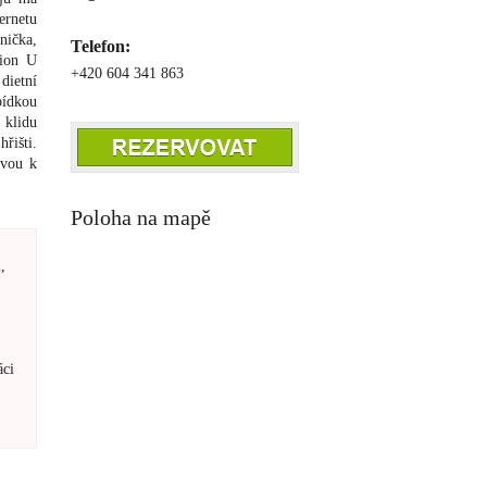
ernetu
nička,
Telefon:
sion U
+420 604 341 863
dietní
bídkou
 klidu
řišti.
zvou k
Poloha na mapě
,
áci