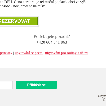
et a DPH. Cena nezahrnuje rekreační poplatek obci ve výši
 osoba / noc, hradí se na místě.
Potřebujete poradit?
+420 604 341 863
|
ubytování se psem
|
ubytování pro rodiny s dětmi
penziony
Ubyto
© 