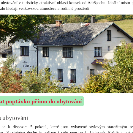
 ubytování v turisticky atraktivní oblasti kousek od Adršpachu. Ideální místo 
 kdo hledají venkovskou atmosféru a rodinné prostředí.
at poptávku přímo do ubytování
s ubytování
 je k dispozici 5 pokojů, které jsou vybavené stylovým starožitným s
em. Ve stejném duchu je zařízen i celý pension U Lidmanů. Každý z pok