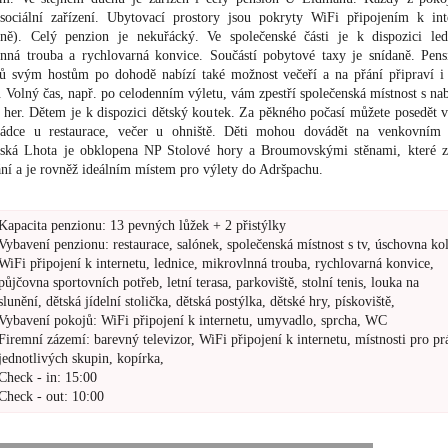
 sociální zařízení. Ubytovací prostory jsou pokryty WiFi připojením k int
tně). Celý penzion je nekuřácký. Ve společenské části je k dispozici led
nná trouba a rychlovarná konvice. Součástí pobytové taxy je snídaně. Pen
 svým hostům po dohodě nabízí také možnost večeří a na přání připraví i 
 Volný čas, např. po celodenním výletu, vám zpestří společenská místnost s na
h her. Dětem je k dispozici dětský koutek. Za pěkného počasí můžete posedět v
ádce u restaurace, večer u ohniště. Děti mohou dovádět na venkovním h
ská Lhota je obklopena NP Stolové hory a Broumovskými stěnami, které 
ní a je rovněž ideálním místem pro výlety do Adršpachu.
Kapacita penzionu: 13 pevných lůžek + 2 přistýlky
Vybavení penzionu: restaurace, salónek, společenská místnost s tv, úschovna kol
WiFi připojení k internetu, lednice, mikrovlnná trouba, rychlovarná konvice,
půjčovna sportovních potřeb, letní terasa, parkoviště, stolní tenis, louka na
slunění, dětská jídelní stolička, dětská postýlka, dětské hry, pískoviště,
Vybavení pokojů: WiFi připojení k internetu, umyvadlo, sprcha, WC
Firemní zázemí: barevný televizor, WiFi připojení k internetu, místnosti pro pr
jednotlivých skupin, kopírka,
Check - in: 15:00
Check - out: 10:00