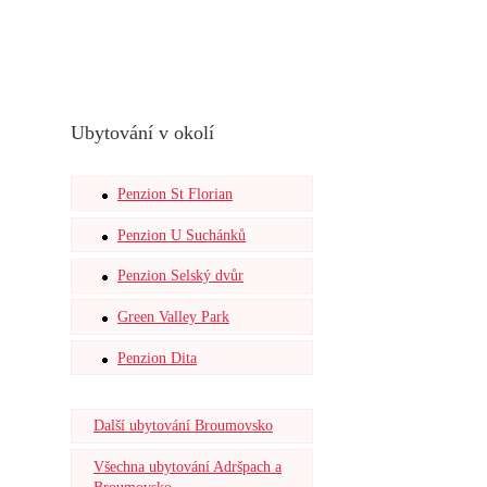
Ubytování v okolí
Penzion St Florian
Penzion U Suchánků
Penzion Selský dvůr
Green Valley Park
Penzion Dita
Další ubytování Broumovsko
Všechna ubytování Adršpach a