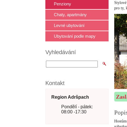
Stylové
Penziony
pro ty,
Chaty, apartmány
Levné ubytování
Ubytování podle mapy
Vyhledávání
Kontakt
Zasl
Region Adršpach
Pondělí - pátek:
Popi
08:00 -17:30
Hostům
nábytk