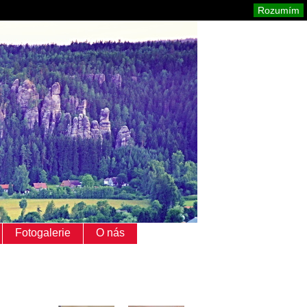
Adršpach
Mapa stránek
Tisk
Rozumím
Fotogalerie
O nás