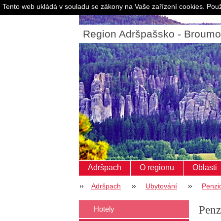
Tento web ukládá v souladu se zákony na Vaše zařízení cookies. Použ
Region Adršpašsko - Broum
Adršpach
O regionu
Oblasti
Adršpach
Ubytování
Penzi
Penz
Hotely