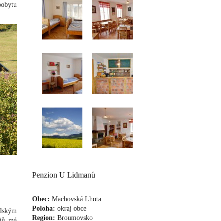
pobytu
Penzion U Lidmanů
Obec:
Machovská Lhota
Poloha:
okraj obce
elským
Region:
Broumovsko
ojů má