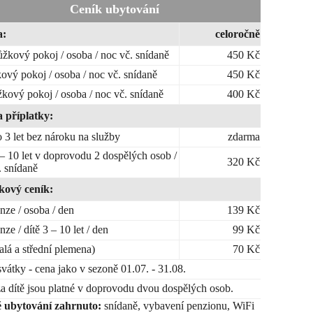
Ceník ubytování
a:
celoročně
žkový pokoj / osoba / noc vč. snídaně
450 Kč
kový pokoj / osoba / noc vč. snídaně
450 Kč
žkový pokoj / osoba / noc vč. snídaně
400 Kč
a příplatky:
o 3 let bez nároku na služby
zdarma
 – 10 let v doprovodu 2 dospělých osob /
320 Kč
. snídaně
kový ceník:
nze / osoba / den
139 Kč
ze / dítě 3 – 10 let / den
99 Kč
alá a střední plemena)
70 Kč
svátky - cena jako v sezoně 01.07. - 31.08.
a dítě jsou platné v doprovodu dvou dospělých osob.
 ubytování zahrnuto:
snídaně, vybavení penzionu, WiFi