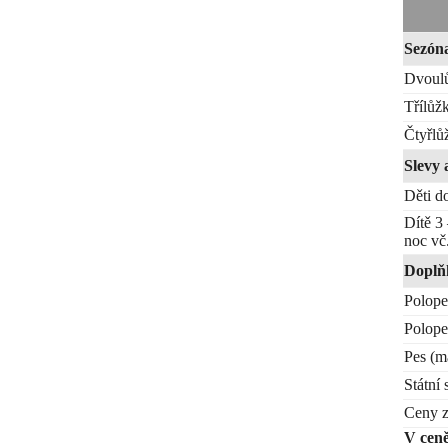
Sezón
Dvoulů
Třílůž
Čtyřlů
Slevy 
Děti d
Dítě 3
noc vč
Doplň
Polope
Polopen
Pes (m
Státní 
Ceny z
V ceně