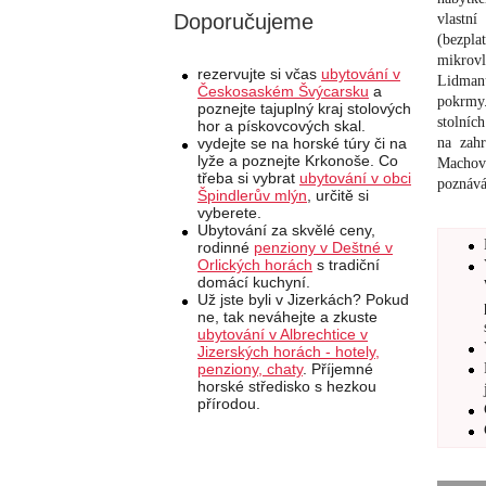
Doporučujeme
vlastní
(bezpla
mikrovl
rezervujte si včas
ubytování v
Lidmanů
Českosaském Švýcarsku
a
pokrmy.
poznejte tajuplný kraj stolových
stolníc
hor a pískovcových skal.
na zahr
vydejte se na horské túry či na
lyže a poznejte Krkonoše. Co
Machov
třeba si vybrat
ubytování v obci
poznává
Špindlerův mlýn
, určitě si
vyberete.
Ubytování za skvělé ceny,
rodinné
penziony v Deštné v
Orlických horách
s tradiční
domácí kuchyní.
Už jste byli v Jizerkách? Pokud
ne, tak neváhejte a zkuste
ubytování v Albrechtice v
Jizerských horách - hotely,
penziony, chaty
. Příjemné
horské středisko s hezkou
přírodou.