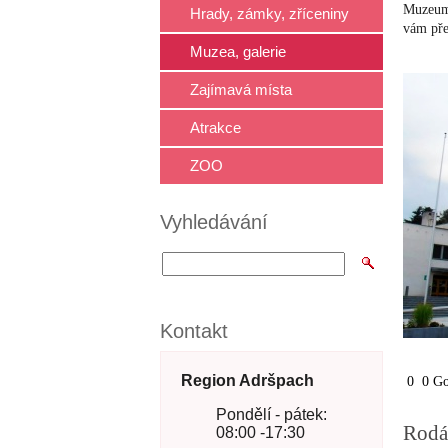
Muzeum 
Hrady, zámky, zříceniny
vám pře
Muzea, galerie
Zajímavá místa
Atrakce
ZOO
Vyhledávání
Kontakt
Region Adršpach
0
0
Go
Pondělí - pátek:
Rodá
08:00 -17:30