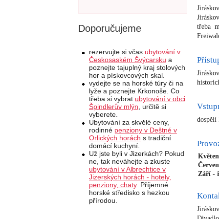
Jirásko
Jirásko
třeba m
Doporučujeme
Freiwal
rezervujte si včas
ubytování v
Přístu
Českosaském Švýcarsku
a
poznejte tajuplný kraj stolových
Jirásk
hor a pískovcových skal.
histori
vydejte se na horské túry či na
lyže a poznejte Krkonoše. Co
třeba si vybrat
ubytování v obci
Vstup
Špindlerův mlýn
, určitě si
vyberete.
dospělí
Ubytování za skvělé ceny,
rodinné
penziony v Deštné v
Orlických horách
s tradiční
Provo
domácí kuchyní.
Už jste byli v Jizerkách? Pokud
Květen
ne, tak neváhejte a zkuste
Červen
ubytování v Albrechtice v
Září - 
Jizerských horách - hotely,
penziony, chaty
. Příjemné
horské středisko s hezkou
Konta
přírodou.
Jirásk
Divadlo