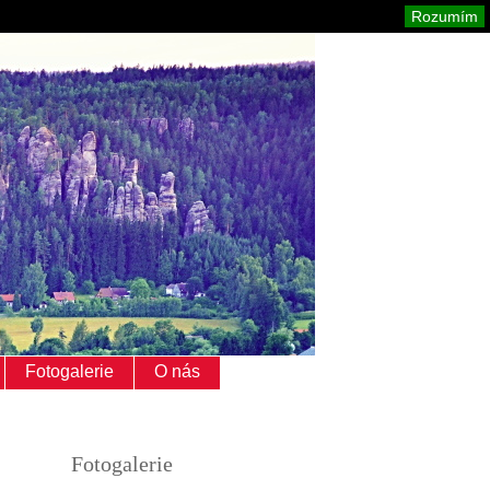
Adršpach
Mapa stránek
Tisk
Rozumím
Fotogalerie
O nás
Fotogalerie