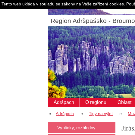
Tento web ukládá v souladu se zákony na Vaše zařízení cookies. Použ
Region Adršpašsko - Broum
Adršpach
O regionu
Oblasti
Adršpach
Tipy na výlet
Muz
Jirá
Vyhlídky, rozhledny