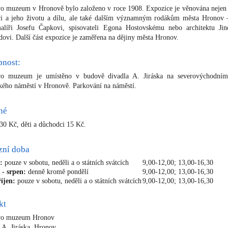
vo muzeum v Hronově bylo založeno v roce 1908. Expozice je věnována nejen 
vi a jeho životu a dílu, ale také dalším významným rodákům města Hronov 
alíři Josefu Čapkovi, spisovateli Egona Hostovskému nebo architektu Jin
dovi. Další část expozice je zaměřena na dějiny města Hronov.
pnost:
ovo muzeum je umístěno v budově divadla A. Jiráska na severovýchodní
ckého náměstí v Hronově. Parkování na náměstí.
né
 30 Kč, děti a důchodci 15 Kč.
zní doba
:
pouze v sobotu, neděli a o státních svátcích
9,00-12,00; 13,00-16,30
 - srpen:
denně kromě pondělí
9,00-12,00; 13,00-16,30
říjen:
pouze v sobotu, neděli a o státních svátcích
9,00-12,00; 13,00-16,30
kt
ovo muzeum Hronov
 A. Jiráska, Hronov