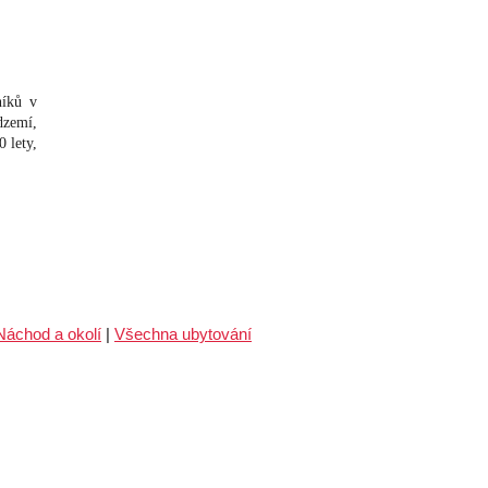
níků v
zemí,
0 lety,
Náchod a okolí
|
Všechna ubytování