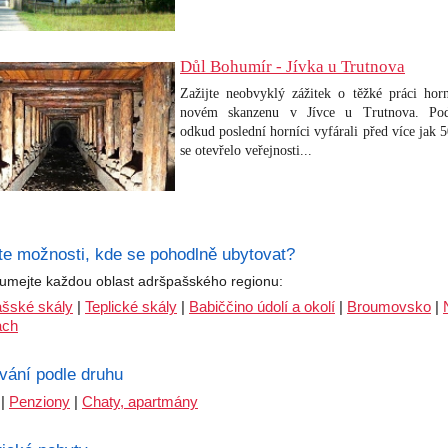
Důl Bohumír - Jívka u Trutnova
Zažijte neobvyklý zážitek o těžké práci hor
novém skanzenu v Jívce u Trutnova. Pod
odkud poslední horníci vyfárali před více jak 5
se otevřelo veřejnosti...
te možnosti, kde se pohodlně ubytovat?
umejte každou oblast adršpašského regionu:
šské skály
|
Teplické skály
|
Babiččino údolí a okolí
|
Broumovsko
|
ach
vání podle druhu
|
Penziony
|
Chaty, apartmány