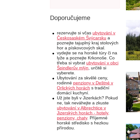
Doporučujeme
rezervujte si včas
ubytování v
Českosaském Švýcarsku
a
poznejte tajuplný kraj stolových
hor a pískovcových skal.
vydejte se na horské túry či na
lyže a poznejte Krkonoše. Co
třeba si vybrat
ubytování v obci
Špindlerův mlýn
, určitě si
vyberete.
Ubytování za skvělé ceny,
rodinné
penziony v Deštné v
Orlických horách
s tradiční
domácí kuchyní.
Už jste byli v Jizerkách? Pokud
ne, tak neváhejte a zkuste
ubytování v Albrechtice v
Jizerských horách - hotely,
penziony, chaty
. Příjemné
horské středisko s hezkou
přírodou.