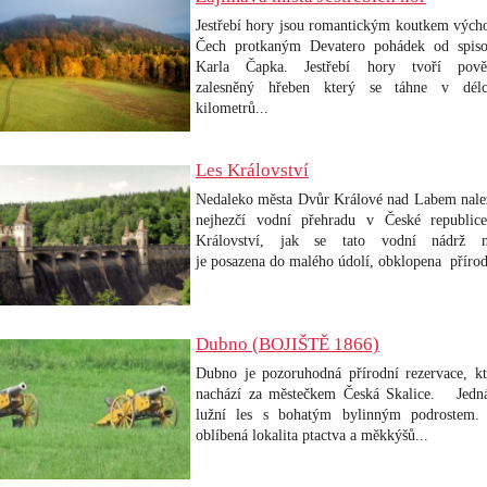
Jestřebí hory jsou romantickým koutkem vých
Čech protkaným Devatero pohádek od spiso
Karla Čapka. Jestřebí hory tvoří povět
zalesněný hřeben
který se táhne v dél
kilometrů
...
Les Království
Nedaleko města Dvůr Králové nad Labem nale
nejhezčí vodní přehradu v České republic
Království, jak se tato vodní nádrž n
je
posazena do malého údolí, obklopena příro
Dubno (BOJIŠTĚ 1866)
Dubno je pozoruhodná přírodní rezervace, kt
nachází za městečkem Česká Skalice. Jedn
lužní les s bohatým bylinným podrostem.
oblíbená
lokalita ptactva a měkkýšů
...