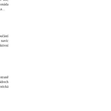
lonáda
a...
učástí
 navíc
ktivní
straně
ádrech
stická