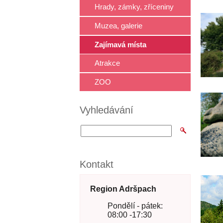
Hrady, zámky, zříceniny
Muzea, galerie
Zajímavá místa
Atrakce
ZOO
Vyhledávání
Kontakt
Region Adršpach
Pondělí - pátek:
08:00 -17:30