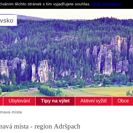
Pro ubytovatele
íváním těchto stránek s tím vyjadřujete souhlas.
Další informace
ovsko
Ubytování
Tipy na výlet
Aktivní vyžití
Obce
ímavá místa
mavá místa - region Adršpach