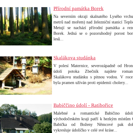
Přírodní památka Borek
Na severním okraji skalnatého Lysého vrch
metrů nad mořem) nad železniční stanicí Tepli
Metují se nachází přírodní památka a rez
Borek. Jedná se o pozoruhodný porost bo
lesů...
Skalákova studánka
V polesí Maternice, severozápadně od Hro
údolí potoka Zbečník najdete romant
Skalákovu studánku s pitnou vodou. V roc
byla pramen užíván proti epidemii cholery...
Babiččino údolí - Ratibořice
Malebné a romantické Babičino údo
východočeském kraji patří k hezkým místům 
Babička od Boženy Němcové pak dok
vykresluje údolíčko v celé své kráse...