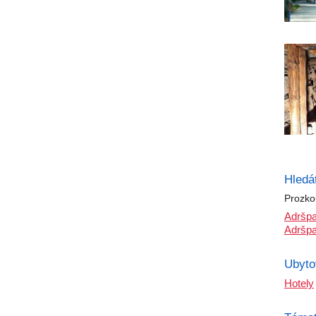
Hledá
Prozko
Adršpa
Adršp
Ubyto
Hotely