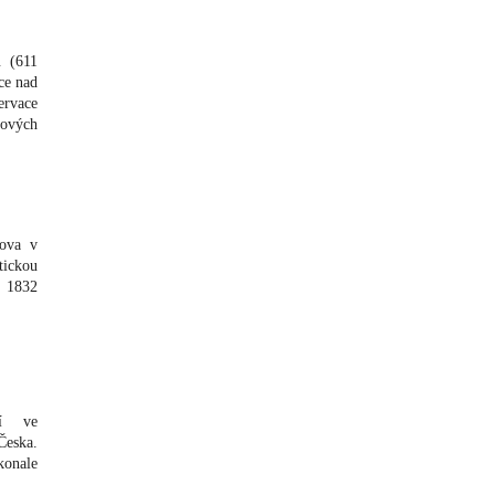
u (611
ce nad
ervace
rových
nova v
ickou
e 1832
lí ve
Česka.
onale