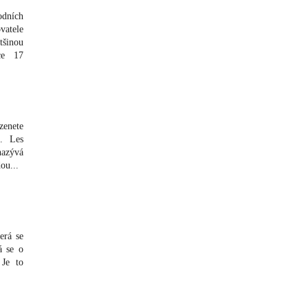
odních
vatele
šinou
ce 17
zenete
e. Les
azývá
dou
...
erá se
á se o
 Je to