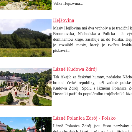
Velká Hejšovina...
Hejšovina
Masiv Hejšovina má dva vrcholy a je tradiční k
Broumovska, Náchodska a Policka. Je výr
dominantou kraje, zasahuje až do Polska.
Hej
je rozsáhlý masiv, který je tvořen kvád
pískovci.
..
Lázně Kudowa Zdrój
Tak říkajíc za českými humny, nedaleko Nách
hranicí české republiky, leží známé polské
Kudowa Zdrój. Spolu s lázněmi Polanica Z
Duszniki patří do populárního trojúhelníků lázn
Lázně Polanica Zdrój - Polsko
Lázně Polanica Zdrój jsou často nazývány 
dolnoslezských lázní. Leží na úpatí Stolovýc