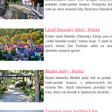
nedaleko česko-polské hranice. Polanická ko
vede po obou stranách řeky Bystrzyca Dusznick
Lázně Duszniky Zdrój - Polsko
Polské lázně Dušníky (Duszniky Zdrój) jsou so
„velké lázeňské trojky“ tohoto kraje. V zimě se
jejich místní část Zielenec mění na atra
středisko zimních sportů...
Bludné skály - Polsko
Skalní městečko Bludné skály leží na polské 
česko-polské hranice, v pískovcových kv
vrcholu Bor. Jejich labyrintem prochází turi
trasa, která vás dovede k zajímavým útvarům...
Zajímavá místa Jestřebích hor