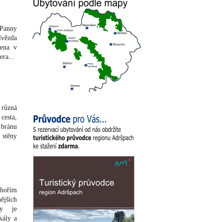
 Panny
Hvězda
vena v
era
...
 různá
cesta,
 bránu
stěny
hořím
ějších
ky je
kály a