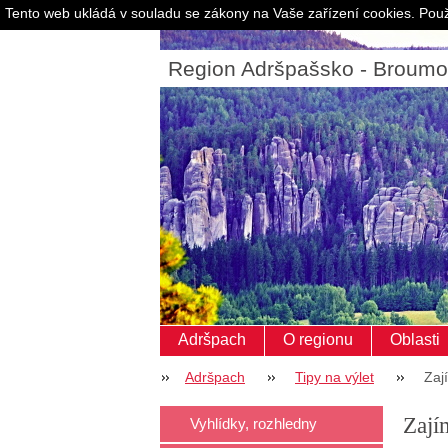
Tento web ukládá v souladu se zákony na Vaše zařízení cookies. Použ
Region Adršpašsko - Broum
Adršpach
O regionu
Oblasti
Adršpach
Tipy na výlet
Zaj
Zají
Vyhlídky, rozhledny