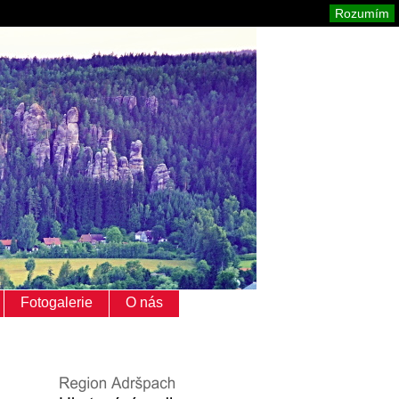
Adršpach
Mapa stránek
Tisk
Rozumím
Fotogalerie
O nás