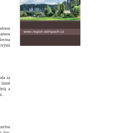
ulisou
aznou
šovina
rovými
oda za
 lázně
drój a
í...
perlou
h hor,