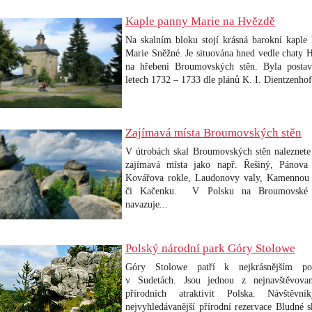
Kaple panny Marie na Hvězdě
Na skalním bloku stojí krásná barokní kaple
Marie Sněžné. Je situována hned vedle chaty 
na hřebeni Broumovských stěn. Byla posta
letech
1732 – 1733 dle plánů K. I. Dientzenhof
Zajímavá místa Broumovských stěn
V útrobách skal Broumovských stěn naleznete
zajímavá místa jako např. Řešiný, Pánova 
Kovářova rokle, Laudonovy valy, Kamennou
či Kačenku.
V Polsku na Broumovské 
navazuje.
..
Polský národní park Góry Stolowe
Góry Stolowe patří k nejkrásnějším po
v Sudetách. Jsou jednou z nejnavštěvovan
přírodních atraktivit Polska. Návštěvní
nejvyhledávanější přírodní rezervace Bludné s