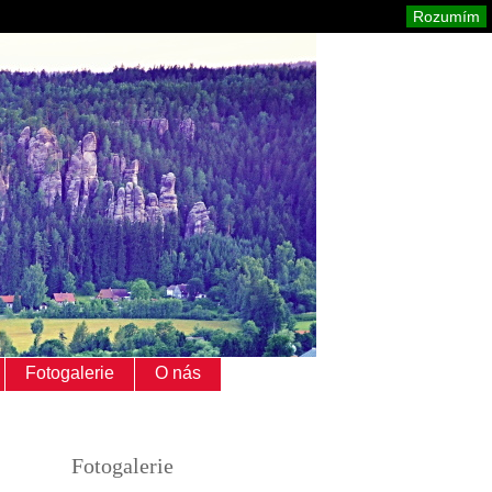
Adršpach
Mapa stránek
Tisk
Rozumím
Fotogalerie
O nás
Fotogalerie