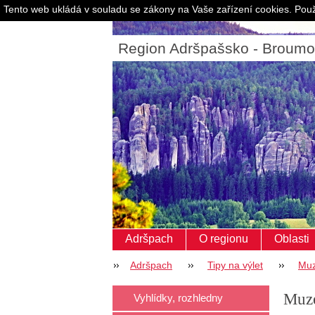
Tento web ukládá v souladu se zákony na Vaše zařízení cookies. Použ
Region Adršpašsko - Broum
Adršpach
O regionu
Oblasti
Adršpach
Tipy na výlet
Muz
Muze
Vyhlídky, rozhledny