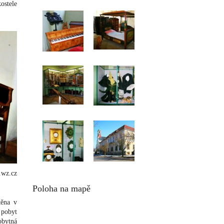
ostele
.wz.cz
Poloha na mapě
těna v
o pobyt
obytná