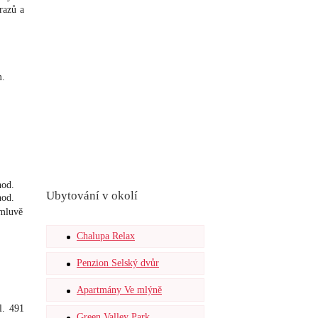
razů a
m.
hod.
Ubytování v okolí
hod.
omluvě
Chalupa Relax
Penzion Selský dvůr
Apartmány Ve mlýně
el.
491
Green Valley Park