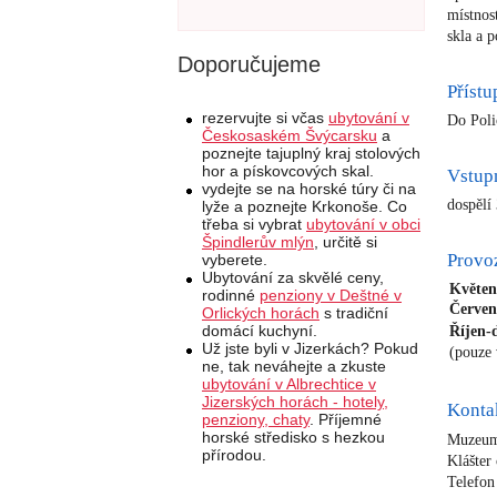
místnos
skla a 
Doporučujeme
Přístu
rezervujte si včas
ubytování v
Do Poli
Českosaském Švýcarsku
a
poznejte tajuplný kraj stolových
hor a pískovcových skal.
Vstup
vydejte se na horské túry či na
dospělí
lyže a poznejte Krkonoše. Co
třeba si vybrat
ubytování v obci
Špindlerův mlýn
, určitě si
Provo
vyberete.
Ubytování za skvělé ceny,
Květen
rodinné
penziony v Deštné v
Červen
Orlických horách
s tradiční
domácí kuchyní.
Říjen-
Už jste byli v Jizerkách? Pokud
(pouze 
ne, tak neváhejte a zkuste
ubytování v Albrechtice v
Jizerských horách - hotely,
Konta
penziony, chaty
. Příjemné
horské středisko s hezkou
Muzeum 
přírodou.
Klášter 
Telefon