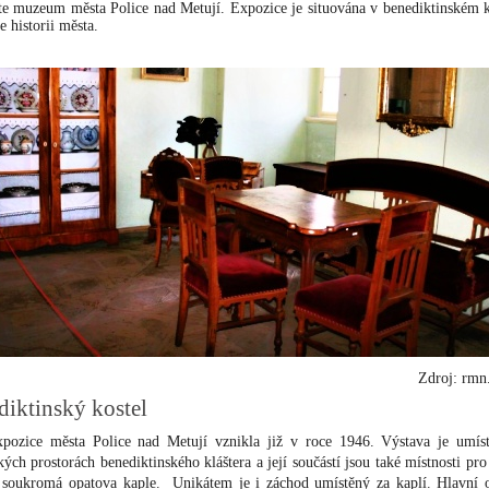
te muzeum města Police nad Metují. Expozice je situována v benediktinském k
 historii města.
Zdroj: rmn
iktinský kostel
xpozice města Police nad Metují vznikla již v roce 1946. Výstava je umís
kých prostorách benediktinského kláštera a její součástí jsou také místnosti pr
 soukromá opatova kaple.
Unikátem je i záchod umístěný za kaplí. Hlavní 