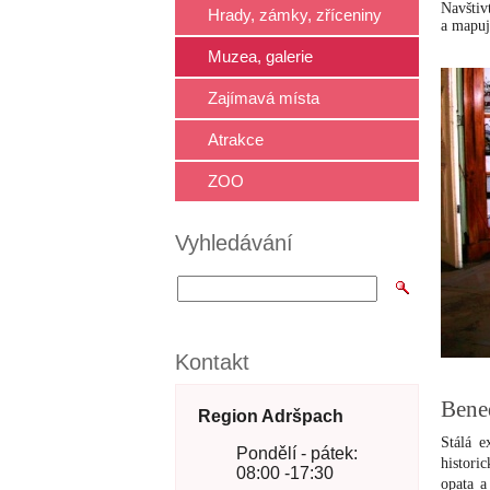
Navštiv
Hrady, zámky, zříceniny
a mapuje
Muzea, galerie
Zajímavá místa
Atrakce
ZOO
Vyhledávání
Kontakt
Bened
Region Adršpach
Stálá e
Pondělí - pátek:
historic
08:00 -17:30
opata a