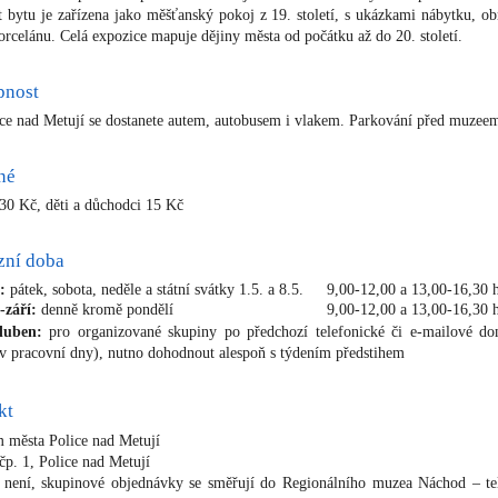
t bytu je zařízena jako měšťanský pokoj z 19. století, s ukázkami nábytku, ob
porcelánu.
Celá expozice mapuje dějiny města od počátku až do 20. století.
pnost
ce nad Metují se dostanete autem, autobusem i vlakem. Parkování před muzee
né
 30 Kč, děti a důchodci 15 Kč
zní doba
:
pátek, sobota, neděle a státní svátky 1.5. a 8.5.
9,00-12,00 a 13,00-16,30 
-září:
denně kromě pondělí
9,00-12,00 a 13,00-16,30 
duben:
pro organizované skupiny po předchozí telefonické či e-mailové d
v pracovní dny), nutno dohodnout alespoň s týdením předstihem
kt
města Police nad Metují
čp. 1, Police nad Metují
 není, skupinové objednávky se směřují do Regionálního muzea Náchod – t