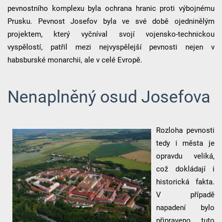
pevnostního komplexu byla ochrana hranic proti výbojnému
Prusku. Pevnost Josefov byla ve své době ojedninělým
projektem, který vyčníval svojí vojensko-technickou
vyspělostí, patřil mezi nejvyspělejší pevnosti nejen v
habsburské monarchii, ale v celé Evropě.
Nenaplněný osud Josefova
Rozloha pevnosti
tedy i města je
opravdu veliká,
což dokládají i
historická fakta.
V případě
napadení bylo
připraveno tuto