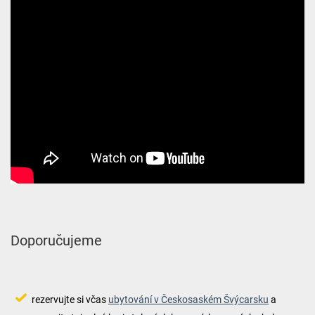
Doporučujeme
rezervujte si včas
ubytování v Českosaském Švýcarsku
a