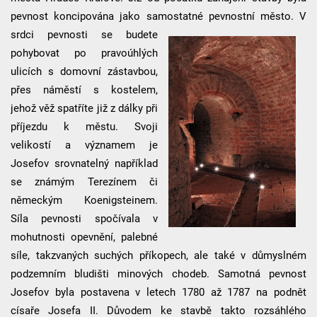
pevnost koncipována jako samostatné pevnostní město.
V
srdci pevnosti se budete
pohybovat po pravoúhlých
ulicích s domovní zástavbou,
přes náměstí s kostelem,
jehož věž spatříte již z dálky při
příjezdu k městu. Svoji
velikostí a významem je
Josefov srovnatelný například
se známým Terezínem či
německým Koenigsteinem.
Síla pevnosti spočívala v
mohutnosti opevnění, palebné
síle, takzvaných suchých příkopech, ale také v důmyslném
podzemním bludišti minových chodeb. Samotná pevnost
Josefov byla postavena v letech 1780 až 1787 na podnět
císaře Josefa II. Důvodem ke stavbě takto rozsáhlého