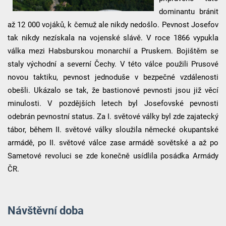
dominantu bránit
až 12 000 vojáků, k čemuž ale nikdy nedošlo. Pevnost Josefov
tak nikdy nezískala na vojenské slávě. V roce 1866 vypukla
válka mezi Habsburskou monarchií a Pruskem. Bojištěm se
staly východní a severní Čechy. V této válce použili Prusové
novou taktiku, pevnost jednoduše v bezpečné vzdálenosti
obešli. Ukázalo se tak, že bastionové pevnosti jsou již věcí
minulosti. V pozdějších letech byl Josefovské pevnosti
odebrán pevnostní status. Za I. světové války byl zde zajatecký
tábor, během II. světové války sloužila německé okupantské
armádě, po II. světové válce zase armádě sovětské a až po
Sametové revoluci se zde konečně usídlila posádka Armády
ČR.
Návštěvní doba