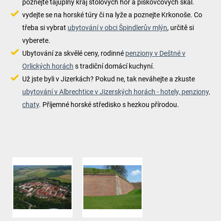
poznejte tajuplný kraj stolových hor a pískovcových skal.
vydejte se na horské túry či na lyže a poznejte Krkonoše. Co
třeba si vybrat
ubytování v obci Špindlerův mlýn
, určitě si
vyberete.
Ubytování za skvělé ceny, rodinné
penziony v Deštné v
Orlických horách
s tradiční domácí kuchyní.
Už jste byli v Jizerkách? Pokud ne, tak neváhejte a zkuste
ubytování v Albrechtice v Jizerských horách - hotely, penziony,
chaty
. Příjemné horské středisko s hezkou přírodou.