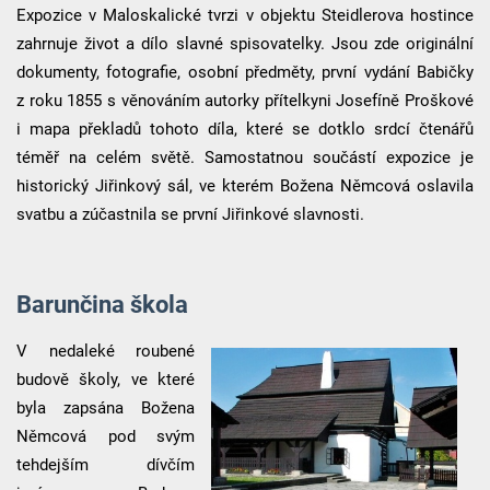
Expozice v Maloskalické tvrzi v objektu Steidlerova hostince
zahrnuje život a dílo slavné spisovatelky. Jsou zde originální
dokumenty, fotografie, osobní předměty, první vydání Babičky
z roku 1855 s věnováním autorky přítelkyni Josefíně Proškové
i mapa překladů tohoto díla, které se dotklo srdcí čtenářů
téměř na celém světě. Samostatnou součástí expozice je
historický Jiřinkový sál, ve kterém Božena Němcová oslavila
svatbu a zúčastnila se první Jiřinkové slavnosti.
Barunčina škola
V nedaleké roubené
budově školy, ve které
byla zapsána Božena
Němcová pod svým
tehdejším dívčím