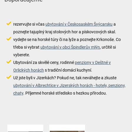
rezervujte si včas
ubytování v Českosaském Švýcarsku
a
poznejte tajuplný kraj stolových hor a pískovcových skal.
vydejte se na horské túry či na lyže a poznejte Krkonoše. Co
třeba si vybrat
ubytování v obci Špindlerův mlýn
, určitě si
vyberete.
Ubytování za skvělé ceny, rodinné
penziony v Deštné v
Orlických horách
s tradiční domácí kuchyní.
Už jste byli v Jizerkách? Pokud ne, tak neváhejte a zkuste
ubytování v Albrechtice v Jizerských horách - hotely, penziony,
chaty
. Příjemné horské středisko s hezkou přírodou.