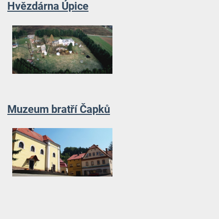
Hvězdárna Úpice
Muzeum bratří Čapků