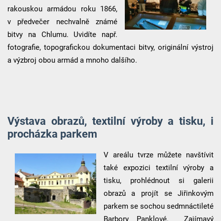
rakouskou armádou roku 1866,
v předvečer nechvalně známé
bitvy na Chlumu. Uvidíte např.
fotografie, topografickou dokumentaci bitvy, originální výstroj
a výzbroj obou armád a mnoho dalšího.
Výstava obrazů, textilní výroby a tisku, i
procházka parkem
V areálu tvrze můžete navštívit
také expozici textilní výroby a
tisku, prohlédnout si galerii
obrazů a projít se Jiřinkovým
parkem se sochou sedmnáctileté
Barbory Panklové. Zajímavý