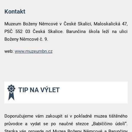
Kontakt
Muzeum Boženy Němcové v České Skalici, Maloskalická 47,
PSČ 552 03 Česká Skalice. Barunčina škola leží na ulici
Boženy Němcové č. 9.
web:
www.muzeumbn.cz
TIP NA VÝLET
Doporučujeme vám zakoupit si v pokladně muzea tištěného
průvodce a vydat se po naučné stezce „Babiččino údolí“.
Stezka vás provede od Muzea Boženy Němcové a Barunčiny