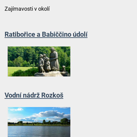
Zajímavosti v okolí
Ratibořice a Babiččino údolí
Vodní nádrž Rozkoš