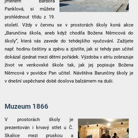
jménem Barbora
Panklová, si můžete
prohlédnout třídu z 19.
století. Vždy v červnu se v prostorách školy koná akce
„Barunčina škola, aneb když chodila Božena Němcová do
školy“, která vás zavede do tehdejšího vyučování. Zažijete
např. hodinu češtiny a zpěvu a zjistíte, jak si tehdy pan učitel
dokázal zjednat mezi dětmi pořádek. Výzdoba v atriu zobrazuje
život ve venkovské škole tak, jak jej popisuje Božena
Němcová v povídce Pan učitel. Návštěva Barunčiny školy je
v dnešní uspěchané době doslova balzámem na duši.
Muzeum 1866
V prostorách školy je
prezentován i krvavý střet u Č.
Skalice mezi pruskou a