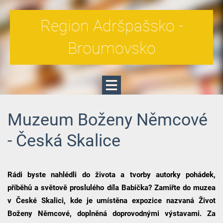
Region Adršpašsko -
Broumovsko
Muzeum Boženy Němcové
- Česká Skalice
Rádi byste nahlédli do života a tvorby autorky pohádek,
příběhů a světově proslulého díla Babička? Zamiřte do muzea
v České Skalici, kde je umístěna expozice nazvaná Život
Boženy Němcové, doplněná doprovodnými výstavami. Za