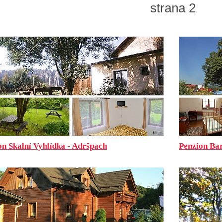
strana 2
on Skalní Vyhlídka - Adršpach
Penzion Bar