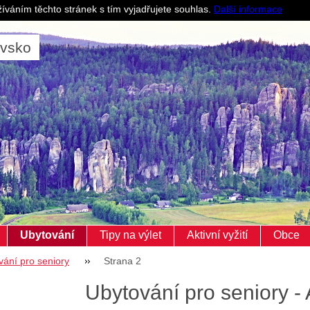
Pro ubytovatele
íváním těchto stránek s tím vyjadřujete souhlas.
Další informace
ovsko
Ubytování
Tipy na výlet
Aktivní vyžití
Obce
vání pro seniory
Strana 2
Ubytování pro seniory -