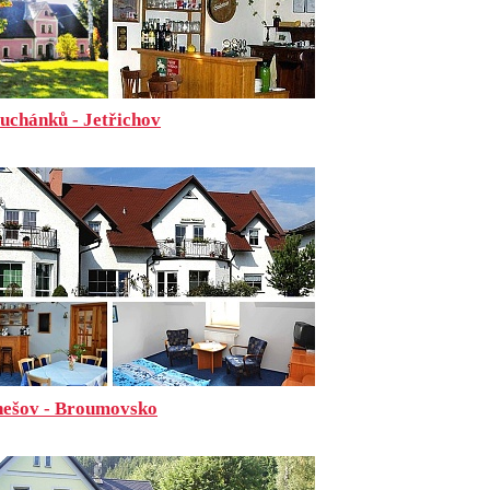
uchánků - Jetřichov
nešov - Broumovsko