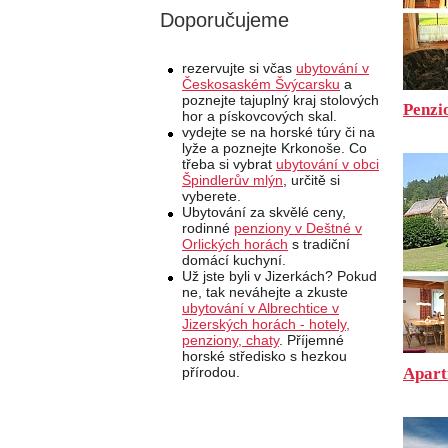
Doporučujeme
rezervujte si včas
ubytování v
Českosaském Švýcarsku
a
poznejte tajuplný kraj stolových
Penzio
hor a pískovcových skal.
vydejte se na horské túry či na
lyže a poznejte Krkonoše. Co
třeba si vybrat
ubytování v obci
Špindlerův mlýn
, určitě si
vyberete.
Ubytování za skvělé ceny,
rodinné
penziony v Deštné v
Orlických horách
s tradiční
domácí kuchyní.
Už jste byli v Jizerkách? Pokud
ne, tak neváhejte a zkuste
ubytování v Albrechtice v
Jizerských horách - hotely,
penziony, chaty
. Příjemné
horské středisko s hezkou
Apart
přírodou.