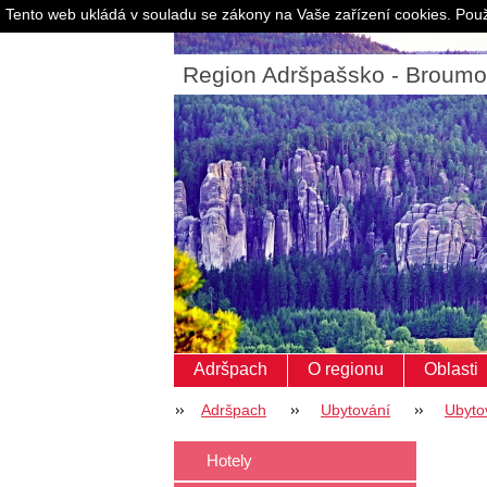
Tento web ukládá v souladu se zákony na Vaše zařízení cookies. Použ
Region Adršpašsko - Broum
Adršpach
O regionu
Oblasti
Adršpach
Ubytování
Ubyto
Hotely