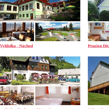
 Vyhlídka - Náchod
Penzion Dit