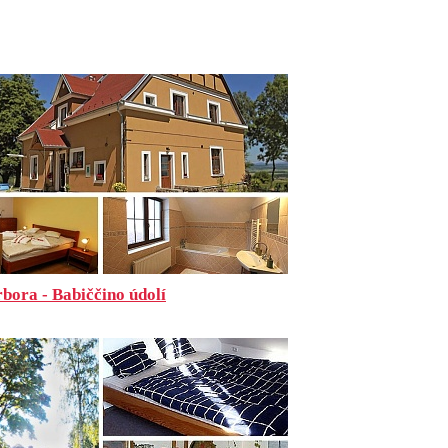
bora - Babiččino údolí