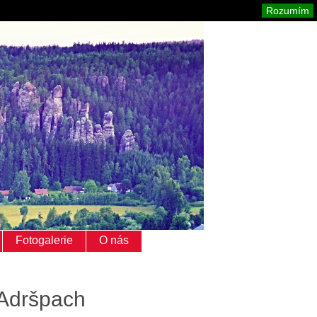
Adršpach
Mapa stránek
Tisk
Rozumím
Fotogalerie
O nás
 Adršpach