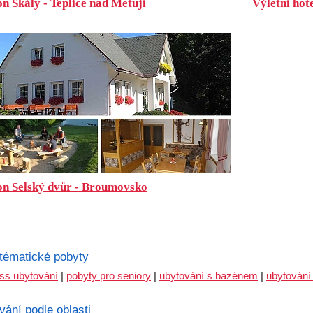
n Skály - Teplice nad Metují
Výletní hot
on Selský dvůr - Broumovsko
 tématické pobyty
ss ubytování
|
pobyty pro seniory
|
ubytování s bazénem
|
ubytování
vání podle oblasti