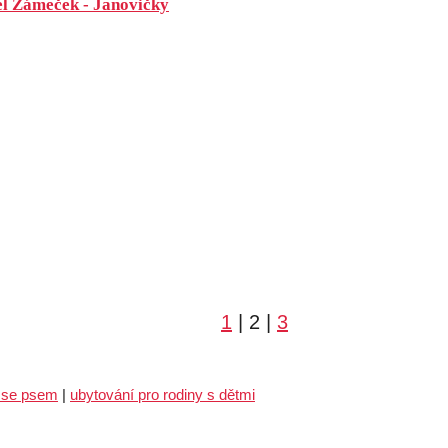
el Zámeček - Janovičky
1
| 2
|
3
 se psem
|
ubytování pro rodiny s dětmi