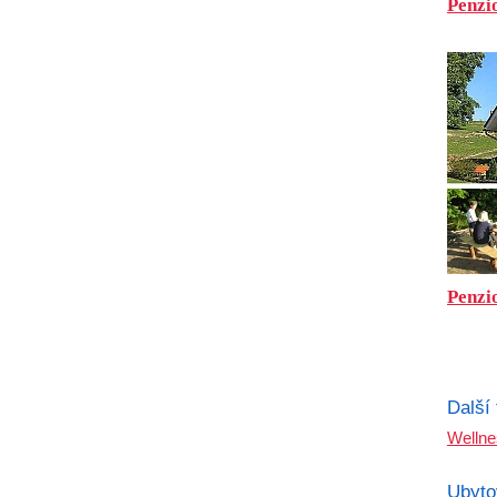
Penzio
Penzi
Další
Well
ne
Ubyto