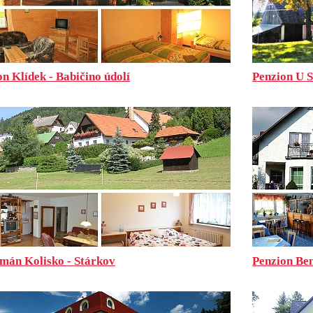
n Klídek - Babičino údolí
Penzion U S
mán Kolisko - Stárkov
Penzion Be