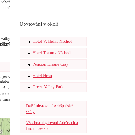
 jehož
e také
Ubytování v okolí
 války
Hotel Vyhlídka Náchod
 pěkný
Hotel Tommy Náchod
Penzion Krásné Časy
Hotel Hron
 ještě
aleko.
Green Valley Park
 až na
budete
 trasa
Další ubytování Adršpašské
skály
Všechna ubytování Adršpach a
Broumovsko