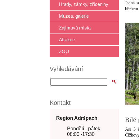
Jedná s
Hrady, zámky, zříceniny
břehem 
Muzea, galerie
Zajímavá místa
Atrakce
ZOO
Vyhledávání
Kontakt
Region Adršpach
Bílé 
Pondělí - pátek:
Asi 5 k
08:00 -17:30
Čížkovy