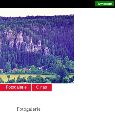
Adršpach
Mapa stránek
Tisk
Rozumím
Fotogalerie
O nás
Fotogalerie