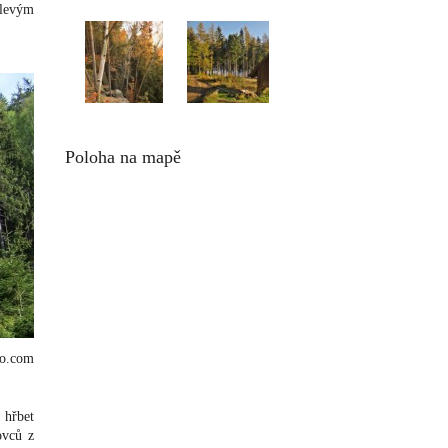
 levým
Poloha na mapě
io.com
 hřbet
ovců z