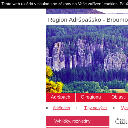
Tento web ukládá v souladu se zákony na Vaše zařízení cookies. Použ
Region Adršpašsko - Broum
Adršpach
O regionu
Oblasti
Adršpach
Tipy na výlet
Vyh
Čížk
Vyhlídky, rozhledny