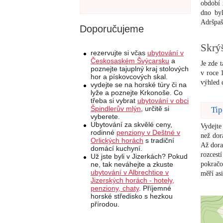
období 
dno byl
Adršpaš
Doporučujeme
Skrýš
rezervujte si včas
ubytování v
Českosaském Švýcarsku
a
Je zde 
poznejte tajuplný kraj stolových
v roce 
hor a pískovcových skal.
výhled 
vydejte se na horské túry či na
lyže a poznejte Krkonoše. Co
třeba si vybrat
ubytování v obci
Špindlerův mlýn
, určitě si
Tip
vyberete.
Ubytování za skvělé ceny,
Vydejte
rodinné
penziony v Deštné v
než dor
Orlických horách
s tradiční
Až dora
domácí kuchyní.
rozcest
Už jste byli v Jizerkách? Pokud
pokračo
ne, tak neváhejte a zkuste
ubytování v Albrechtice v
měří asi
Jizerských horách - hotely,
penziony, chaty
. Příjemné
horské středisko s hezkou
přírodou.