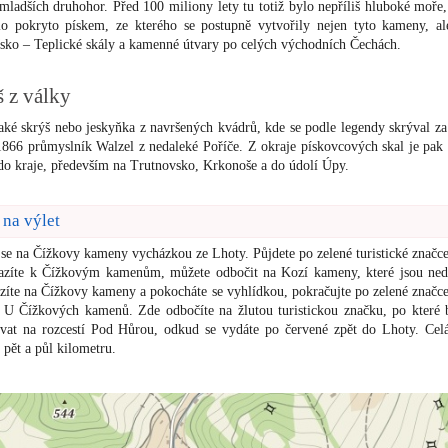
mladších druhohor. Před 100 miliony lety tu totiž bylo nepříliš hluboké moře,
o pokryto pískem, ze kterého se postupně vytvořily nejen tyto kameny, al
sko – Teplické skály a kamenné útvary po celých východních Čechách.
 z války
také skrýš nebo jeskyňka z navršených kvádrů, kde se podle legendy skrýval za
1866 průmyslník Walzel z nedaleké Poříče. Z okraje pískovcových skal je pak
do kraje, především na Trutnovsko, Krkonoše a do údolí Úpy.
 na výlet
 se na Čížkovy kameny vycházkou ze Lhoty. Půjdete po zelené turistické značce,
azíte k Čížkovým kamenům, můžete odbočit na Kozí kameny, které jsou ned
zíte na Čížkovy kameny a pokocháte se vyhlídkou, pokračujte po zelené značce
í U Čížkových kamenů. Zde odbočíte na žlutou turistickou značku, po které 
vat na rozcestí Pod Hůrou, odkud se vydáte po červené zpět do Lhoty. Celá
 pět a půl kilometru.