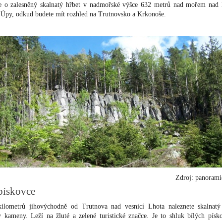
e o zalesněný skalnatý hřbet v nadmořské výšce 632 metrů nad mořem nad
Úpy, odkud budete mít rozhled na Trutnovsko a Krkonoše.
Zdroj: panoram
pískovce
ilometrů jihovýchodně od Trutnova nad vesnicí Lhota naleznete skalnatý
 kameny. Leží na žluté a zelené turistické značce. Je to shluk bílých písk