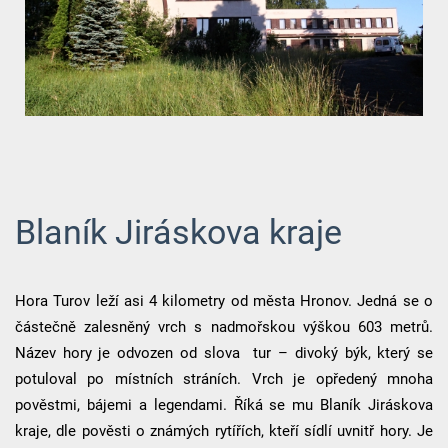
Blaník Jiráskova kraje
Hora Turov leží asi 4 kilometry od města Hronov. Jedná se o
částečně zalesněný vrch s nadmořskou výškou 603 metrů.
Název hory je odvozen od slova tur – divoký býk, který se
potuloval po místních stráních. Vrch je opředený mnoha
pověstmi, bájemi a legendami. Říká se mu Blaník Jiráskova
kraje, dle pověsti o známých rytířích, kteří sídlí uvnitř hory. Je