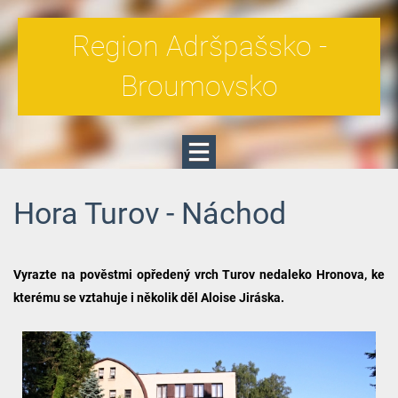
Region Adršpašsko -
Broumovsko
Hora Turov - Náchod
Vyrazte na pověstmi opředený vrch Turov nedaleko Hronova, ke
kterému se vztahuje i několik děl Aloise Jiráska.