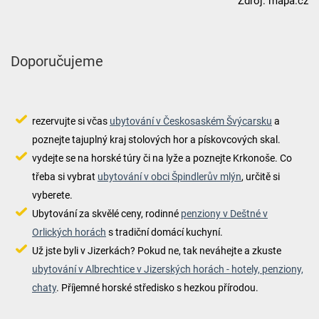
Zdroj: mapa.cz
Doporučujeme
rezervujte si včas
ubytování v Českosaském Švýcarsku
a
poznejte tajuplný kraj stolových hor a pískovcových skal.
vydejte se na horské túry či na lyže a poznejte Krkonoše. Co
třeba si vybrat
ubytování v obci Špindlerův mlýn
, určitě si
vyberete.
Ubytování za skvělé ceny, rodinné
penziony v Deštné v
Orlických horách
s tradiční domácí kuchyní.
Už jste byli v Jizerkách? Pokud ne, tak neváhejte a zkuste
ubytování v Albrechtice v Jizerských horách - hotely, penziony,
chaty
. Příjemné horské středisko s hezkou přírodou.