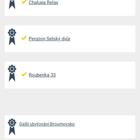
Chalupa Relax
Penzion Selský dvůr
Roubenka 33
Další ubytování Broumovsko