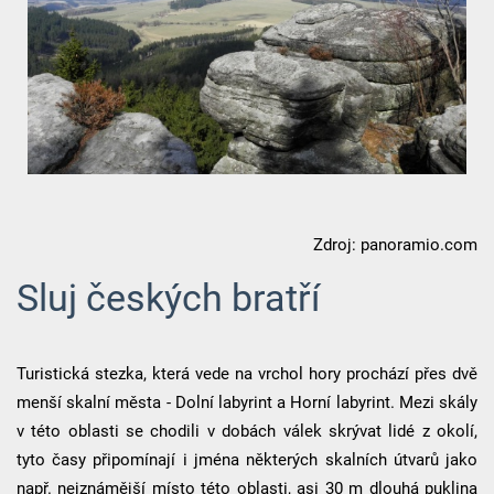
Zdroj: panoramio.com
Sluj českých bratří
Turistická stezka, která vede na vrchol hory prochází přes dvě
menší skalní města - Dolní labyrint a Horní labyrint. Mezi skály
v této oblasti se chodili v dobách válek skrývat lidé z okolí,
tyto časy připomínají i jména některých skalních útvarů jako
např. nejznámější místo této oblasti, asi 30 m dlouhá puklina