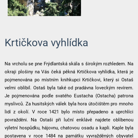
Krtičkova vyhlídka
Na vrcholu se pne Frýdlantská skála s širokým rozhledem. Na
okraji plošiny na Vás čeká pěkná Krtičkova vyhlídka, která je
pojmenována po místním knihkupci Krtičkovi, který si Ostaš
velmi oblíbil. Ostaš byla také od pradávna loveckým revírem.
Je pojmenována podle svatého Eustacha (Ostacha) patrona
myslivců. Za husitských válek byla hora útočištěm pro mnoho
lidí z okolí. V roce 1421 bylo místo přepadeno a uprchlíci
povražděni. Na Ostaši při luční enklávě najdete oblíbenou
výletní hospůdku, hájovnu, chatovou osadu a kapli. Kaple byla
postavena v roce 1484 na památku vyvražděných obyvatel