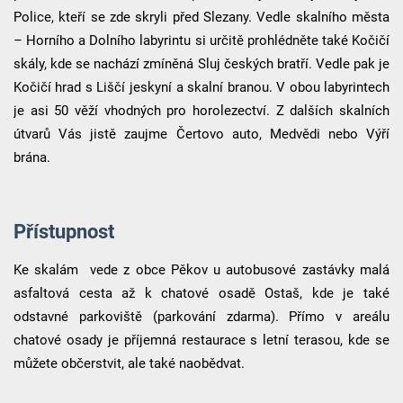
Police, kteří se zde skryli před Slezany. Vedle skalního města
– Horního a Dolního labyrintu si určitě prohlédněte také Kočičí
skály, kde se nachází zmíněná Sluj českých bratří. Vedle pak je
Kočičí hrad s Liščí jeskyní a skalní branou. V obou labyrintech
je asi 50 věží vhodných pro horolezectví. Z dalších skalních
útvarů Vás jistě zaujme Čertovo auto, Medvědi nebo Výří
brána.
Přístupnost
Ke skalám vede z obce Pěkov u autobusové zastávky malá
asfaltová cesta až k chatové osadě Ostaš, kde je také
odstavné parkoviště (parkování zdarma). Přímo v areálu
chatové osady je příjemná restaurace s letní terasou, kde se
můžete občerstvit, ale také naobědvat.